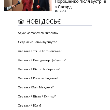
Порошенко після зустрічі
з Лагард
2614
НОВІ ДОСЬЄ
Seyar Osmanovich Kurshutov
Сєяр Османович Куршутов
Хто така Тетяна Кагановська?
Хто такий Володимир Цибулько?
Хто такий Віктор Бобиренко?
Хто такий Кирило Буданов?
Хто така Юлія Мендель?
Хто такий Віталій Кличко?
Хто такий Юзік?