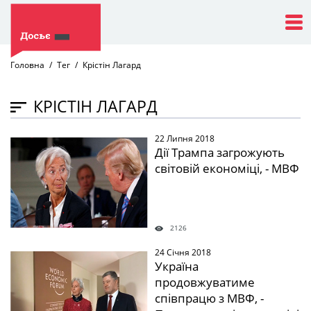
Головна
Тег
Крістін Лагард
КРІСТІН ЛАГАРД
22 Липня 2018
" />
Дії Трампа загрожують
світовій економіці, - МВФ
2126
24 Січня 2018
" />
Україна
продовжуватиме
співпрацю з МВФ, -