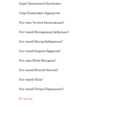
Seyar Osmanovich Kurshutov
Сєяр Османович Куршутов
Хто така Тетяна Кагановська?
Хто такий Володимир Цибулько?
Хто такий Віктор Бобиренко?
Хто такий Кирило Буданов?
Хто така Юлія Мендель?
Хто такий Віталій Кличко?
Хто такий Юзік?
Хто такий Петро Порошенко?
Всі досьє