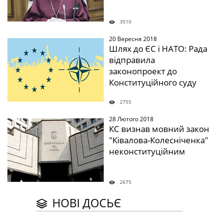
3510
20 Вересня 2018
" />
Шлях до ЄС і НАТО: Рада
відправила
законопроект до
Конституційного суду
2755
28 Лютого 2018
" />
КС визнав мовний закон
"Ківалова-Колесніченка"
неконституційним
2675
НОВІ ДОСЬЄ