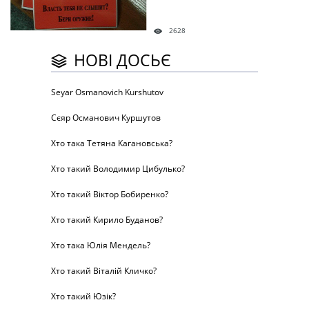
2628
НОВІ ДОСЬЄ
Seyar Osmanovich Kurshutov
Сєяр Османович Куршутов
Хто така Тетяна Кагановська?
Хто такий Володимир Цибулько?
Хто такий Віктор Бобиренко?
Хто такий Кирило Буданов?
Хто така Юлія Мендель?
Хто такий Віталій Кличко?
Хто такий Юзік?