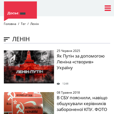
Головна
Тег
Ленін
ЛЕНІН
25 Червня 2025
" />
Як Путін за допомогою
Леніна «створив»
Україну
1248
08 Травня 2018
" />
В СБУ пояснили, навіщо
обшукували керівників
забороненої КПУ. ФОТО