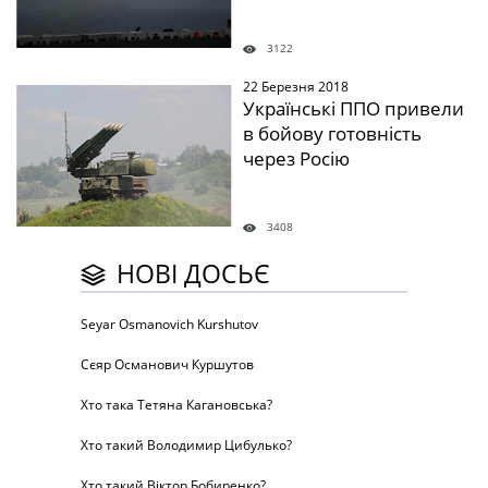
3122
22 Березня 2018
" />
Українські ППО привели
в бойову готовність
через Росію
3408
НОВІ ДОСЬЄ
Seyar Osmanovich Kurshutov
Сєяр Османович Куршутов
Хто така Тетяна Кагановська?
Хто такий Володимир Цибулько?
Хто такий Віктор Бобиренко?