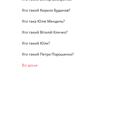
Хто такий Кирило Буданов?
Хто така Юлія Мендель?
Хто такий Віталій Кличко?
Хто такий Юзік?
Хто такий Петро Порошенко?
Всі досьє