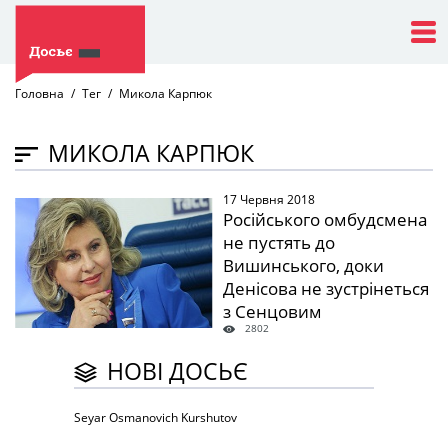
Головна
Тег
Микола Карпюк
МИКОЛА КАРПЮК
17 Червня 2018
" />
Російського омбудсмена
не пустять до
Вишинського, доки
Денісова не зустрінеться
з Сенцовим
2802
НОВІ ДОСЬЄ
Seyar Osmanovich Kurshutov