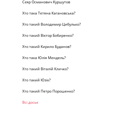
Сєяр Османович Куршутов
Хто така Тетяна Кагановська?
Хто такий Володимир Цибулько?
Хто такий Віктор Бобиренко?
Хто такий Кирило Буданов?
Хто така Юлія Мендель?
Хто такий Віталій Кличко?
Хто такий Юзік?
Хто такий Петро Порошенко?
Всі досьє