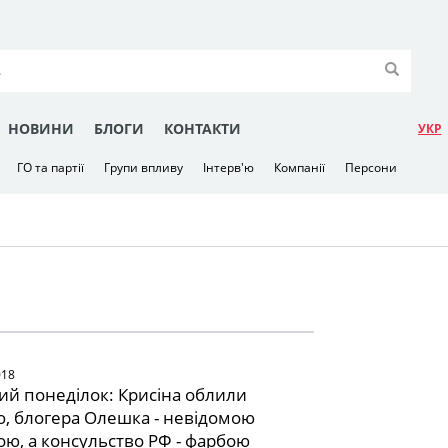
НОВИНИ
БЛОГИ
КОНТАКТИ
УКР
ГО та партії
Групи впливу
Інтерв'ю
Компанії
Персони
018
й понеділок: Крисіна облили
, блогера Олешка - невідомою
ю, а консульство РФ - фарбою