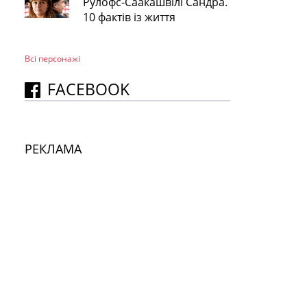
Рулофс-Саакашвілі Сандра.
10 фактів із життя
Всі персонажi
FACEBOOK
РЕКЛАМА