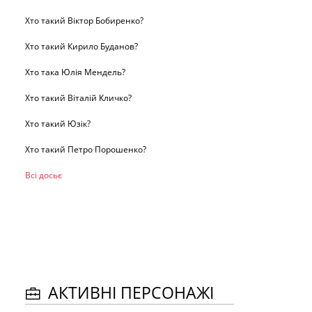
Хто такий Віктор Бобиренко?
Хто такий Кирило Буданов?
Хто така Юлія Мендель?
Хто такий Віталій Кличко?
Хто такий Юзік?
Хто такий Петро Порошенко?
Всі досьє
АКТИВНІ ПЕРСОНАЖІ