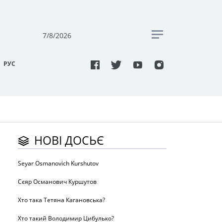
7/8/2026
РУC
НОВІ ДОСЬЄ
Seyar Osmanovich Kurshutov
Сєяр Османович Куршутов
Хто така Тетяна Кагановська?
Хто такий Володимир Цибулько?