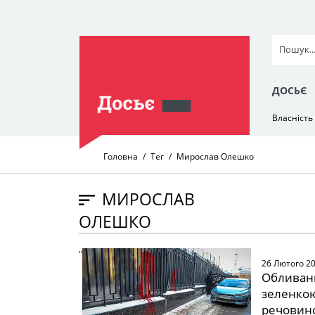
ДОСЬЄ
Власність
Головна
Тег
Мирослав Олешко
МИРОСЛАВ
ОЛЕШКО
" />
26 Лютого 2
Обливани
зеленкою
речовино