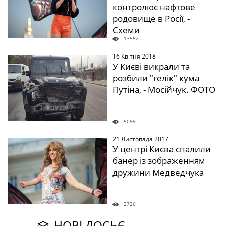
контролює нафтове
родовище в Росії, -
Схеми
13552
16 Квітня 2018
" />
У Києві викрали та
розбили "гелік" кума
Путіна, - Мосійчук. ФОТО
5099
21 Листопада 2017
" />
У центрі Києва спалили
банер із зображенням
дружини Медведчука
2726
НОВІ ДОСЬЄ