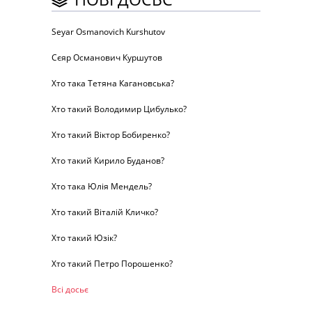
Seyar Osmanovich Kurshutov
Сєяр Османович Куршутов
Хто така Тетяна Кагановська?
Хто такий Володимир Цибулько?
Хто такий Віктор Бобиренко?
Хто такий Кирило Буданов?
Хто така Юлія Мендель?
Хто такий Віталій Кличко?
Хто такий Юзік?
Хто такий Петро Порошенко?
Всі досьє