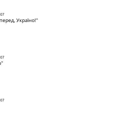
007
перед, Україно!"
007
о"
007