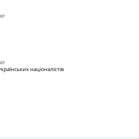
007
007
українських націоналістів