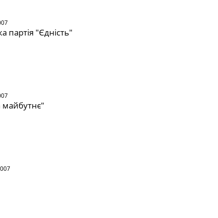
007
а партія "Єдність"
007
а майбутнє"
2007