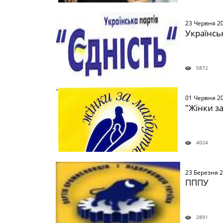
" />
23 Червня 2
Українськ
5872
" />
01 Червня 2
"Жінки з
4024
" />
23 Березня 
ПППУ
2891