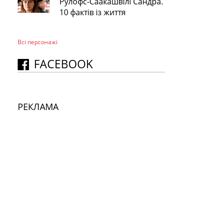
Рулофс-Саакашвілі Сандра.
10 фактів із життя
Всі персонажi
FACEBOOK
РЕКЛАМА