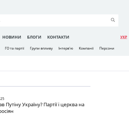
НОВИНИ
БЛОГИ
КОНТАКТИ
УКР
ГО та партії
Групи впливу
Інтерв'ю
Компанії
Персони
025
в Путіну Україну? Партії і церква на
росіян