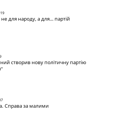
019
 не для народу, а для… партій
9
ний створив нову політичну партію
0"
07
. Справа за малими