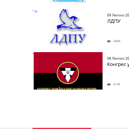
" />
09 Лютого 2
ЛДПУ
3430
" />
08 Лютого 2
Конгрес 
6135