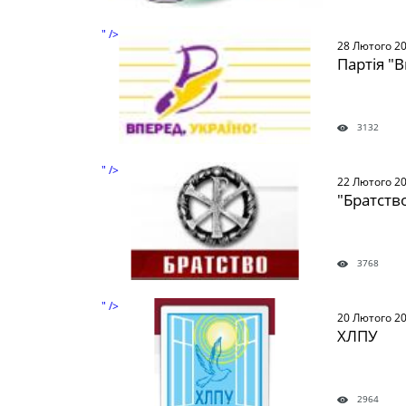
" />
28 Лютого 2
Партія "В
3132
" />
22 Лютого 2
"Братств
3768
" />
20 Лютого 2
ХЛПУ
2964