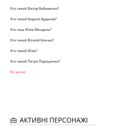
Хто такий Віктор Бобиренко?
Хто такий Кирило Буданов?
Хто така Юлія Мендель?
Хто такий Віталій Кличко?
Хто такий Юзік?
Хто такий Петро Порошенко?
Всі досьє
АКТИВНІ ПЕРСОНАЖІ