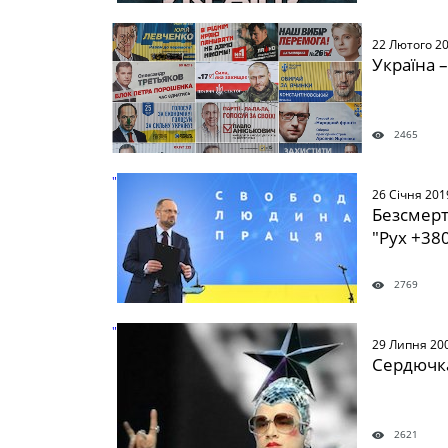
" />
22 Лютого 2
Україна –
2465
" />
26 Січня 201
Безсмерт
"Рух +38
2769
" />
29 Липня 20
Сердючка
2621