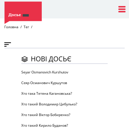
Головна
Тег
НОВІ ДОСЬЄ
Seyar Osmanovich Kurshutov
Сєяр Османович Куршутов
Хто така Тетяна Кагановська?
Хто такий Володимир Цибулько?
Хто такий Віктор Бобиренко?
Хто такий Кирило Буданов?