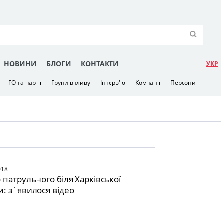
НОВИНИ
БЛОГИ
КОНТАКТИ
УКР
ГО та партії
Групи впливу
Інтерв'ю
Компанії
Персони
018
 патрульного біля Харківської
и: з`явилося відео