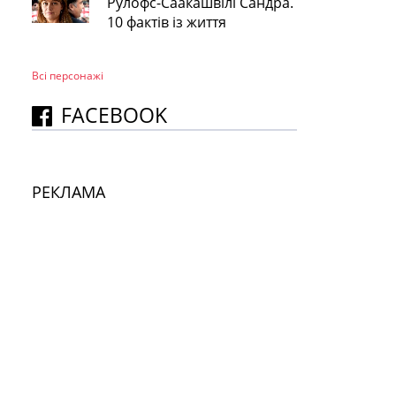
Рулофс-Саакашвілі Сандра.
10 фактів із життя
Всі персонажi
FACEBOOK
РЕКЛАМА