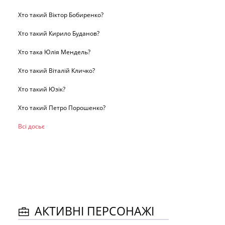
Хто такий Віктор Бобиренко?
Хто такий Кирило Буданов?
Хто така Юлія Мендель?
Хто такий Віталій Кличко?
Хто такий Юзік?
Хто такий Петро Порошенко?
Всі досьє
АКТИВНІ ПЕРСОНАЖІ