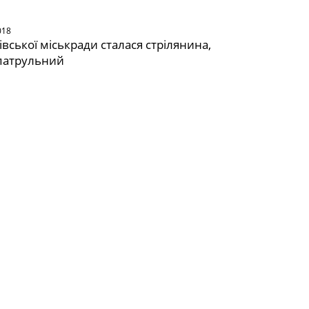
018
івської міськради сталася стрілянина,
патрульний