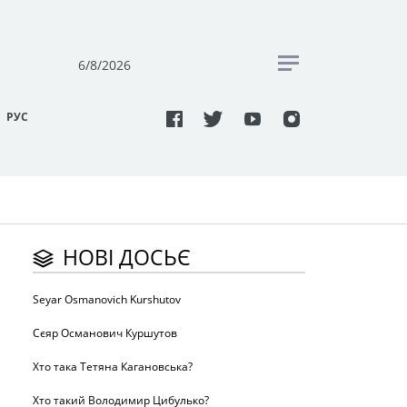
6/8/2026
РУC
НОВІ ДОСЬЄ
Seyar Osmanovich Kurshutov
Сєяр Османович Куршутов
Хто така Тетяна Кагановська?
Хто такий Володимир Цибулько?