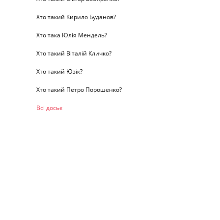
Хто такий Кирило Буданов?
Хто така Юлія Мендель?
Хто такий Віталій Кличко?
Хто такий Юзік?
Хто такий Петро Порошенко?
Всі досьє