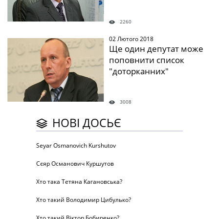
2260
02 Лютого 2018
" />
Ще один депутат може
поповнити список
"доторканних"
3008
НОВІ ДОСЬЄ
Seyar Osmanovich Kurshutov
Сєяр Османович Куршутов
Хто така Тетяна Кагановська?
Хто такий Володимир Цибулько?
Хто такий Віктор Бобиренко?