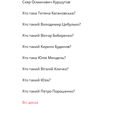
Сєяр Османович Куршутов
Хто така Тетяна Кагановська?
Хто такий Володимир Цибулько?
Хто такий Віктор Бобиренко?
Хто такий Кирило Буданов?
Хто така Юлія Мендель?
Хто такий Віталій Кличко?
Хто такий Юзік?
Хто такий Петро Порошенко?
Всі досьє