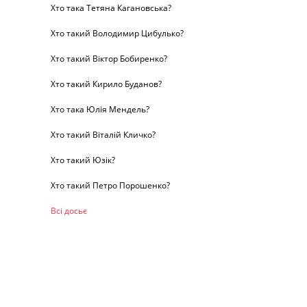
Хто така Тетяна Кагановська?
Хто такий Володимир Цибулько?
Хто такий Віктор Бобиренко?
Хто такий Кирило Буданов?
Хто така Юлія Мендель?
Хто такий Віталій Кличко?
Хто такий Юзік?
Хто такий Петро Порошенко?
Всі досьє