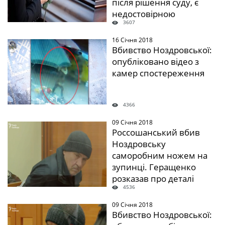
після рішення суду, є
недостовірною
3607
16 Січня 2018
" />
Вбивство Ноздровської:
опубліковано відео з
камер спостереження
4366
09 Січня 2018
" />
Россошанський вбив
Ноздровську
саморобним ножем на
зупинці. Геращенко
розказав про деталі
4536
вбивства
09 Січня 2018
" />
Вбивство Ноздровської: