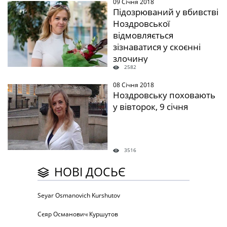
09 Січня 2018
" />
Підозрюваний у вбивстві
Ноздровської
відмовляється
зізнаватися у скоєнні
злочину
2582
08 Січня 2018
" />
Ноздровську поховають
у вівторок, 9 січня
3516
НОВІ ДОСЬЄ
Seyar Osmanovich Kurshutov
Сєяр Османович Куршутов