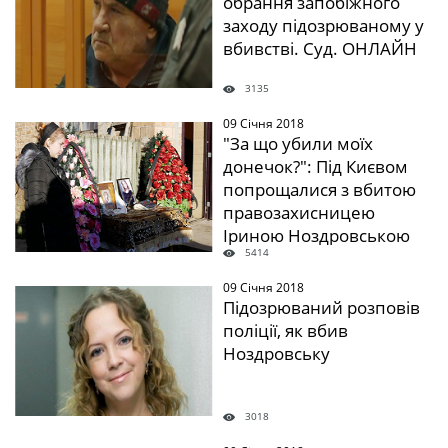
обрання запобіжного
заходу підозрюваному у
вбивстві. Суд. ОНЛАЙН
3135
09 Січня 2018
" />
"За що убили моїх
донечок?": Під Києвом
попрощалися з вбитою
правозахисницею
Іриною Ноздровською
5414
09 Січня 2018
" />
Підозрюваний розповів
поліції, як вбив
Ноздровську
3018