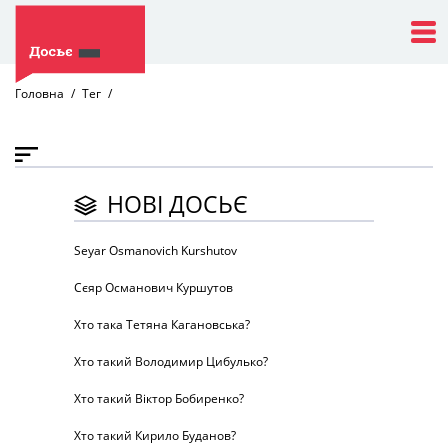
Головна
Тег
НОВІ ДОСЬЄ
Seyar Osmanovich Kurshutov
Сєяр Османович Куршутов
Хто така Тетяна Кагановська?
Хто такий Володимир Цибулько?
Хто такий Віктор Бобиренко?
Хто такий Кирило Буданов?