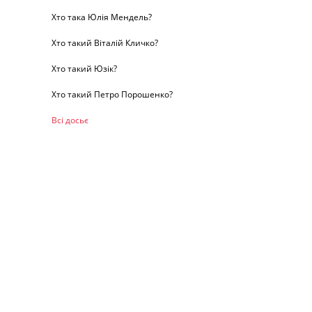
Хто така Юлія Мендель?
Хто такий Віталій Кличко?
Хто такий Юзік?
Хто такий Петро Порошенко?
Всі досьє