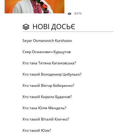
8370
НОВІ ДОСЬЄ
Seyar Osmanovich Kurshutov
Сєяр Османович Куршутов
Хто така Тетяна Кагановська?
Хто такий Володимир Цибулько?
Хто такий Віктор Бобиренко?
Хто такий Кирило Буданов?
Хто така Юлія Мендель?
Хто такий Віталій Кличко?
Хто такий Юзік?