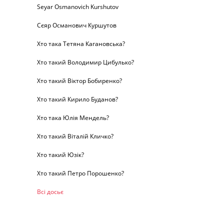
Seyar Osmanovich Kurshutov
Сєяр Османович Куршутов
Хто така Тетяна Кагановська?
Хто такий Володимир Цибулько?
Хто такий Віктор Бобиренко?
Хто такий Кирило Буданов?
Хто така Юлія Мендель?
Хто такий Віталій Кличко?
Хто такий Юзік?
Хто такий Петро Порошенко?
Всі досьє