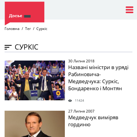
Головна
Тег
Суркіс
СУРКІС
30 Липня 2018
" />
Названі міністри в уряді
Рабиновича-
Медведчука: Суркіс,
Бондаренко і Монтян
11424
27 Липня 2007
" />
Медведчук виміряв
гординю