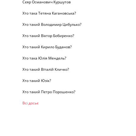
Сєяр Османович Куршутов
Хто така Тетяна Кагановська?
Хто такий Володимир Цибулько?
Хто такий Віктор Бобиренко?
Хто такий Кирило Буданов?
Хто така Юлія Мендель?
Хто такий Віталій Кличко?
Хто такий Юзік?
Хто такий Петро Порошенко?
Всі досьє