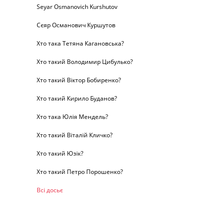
Seyar Osmanovich Kurshutov
Сєяр Османович Куршутов
Хто така Тетяна Кагановська?
Хто такий Володимир Цибулько?
Хто такий Віктор Бобиренко?
Хто такий Кирило Буданов?
Хто така Юлія Мендель?
Хто такий Віталій Кличко?
Хто такий Юзік?
Хто такий Петро Порошенко?
Всі досьє