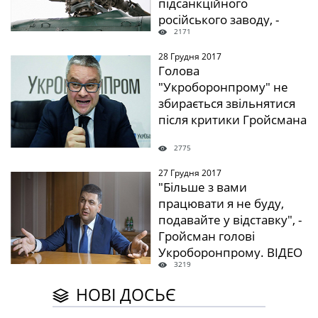
підсанкційного
російського заводу, -
2171
Схеми
28 Грудня 2017
" />
Голова
"Укроборонпрому" не
збирається звільнятися
після критики Гройсмана
2775
27 Грудня 2017
" />
"Більше з вами
працювати я не буду,
подавайте у відставку", -
Гройсман голові
Укроборонпрому. ВІДЕО
3219
НОВІ ДОСЬЄ