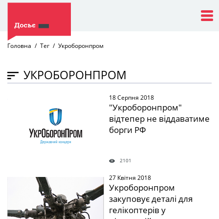
Головна
Тег
Укроборонпром
УКРОБОРОНПРОМ
18 Серпня 2018
" />
"Укроборонпром"
відтепер не віддаватиме
борги РФ
2101
27 Квітня 2018
" />
Укроборонпром
закуповує деталі для
гелікоптерів у