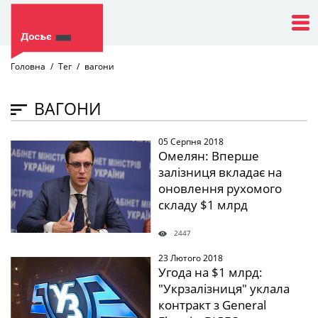
Головна
Тег
вагони
ВАГОНИ
05 Серпня 2018
" />
Омелян: Вперше
залізниця вкладає на
оновлення рухомого
складу $1 млрд
2447
23 Лютого 2018
" />
Угода на $1 млрд:
"Укрзалізниця" уклала
контракт з General