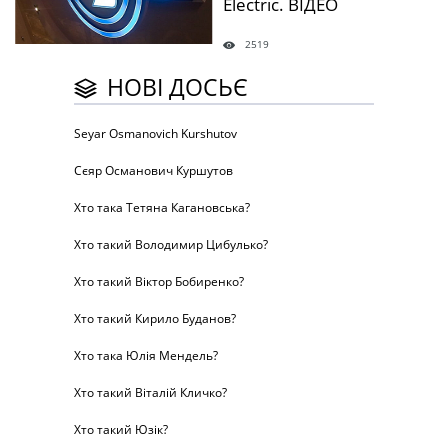
Еlectric. ВІДЕО
2519
НОВІ ДОСЬЄ
Seyar Osmanovich Kurshutov
Сєяр Османович Куршутов
Хто така Тетяна Кагановська?
Хто такий Володимир Цибулько?
Хто такий Віктор Бобиренко?
Хто такий Кирило Буданов?
Хто така Юлія Мендель?
Хто такий Віталій Кличко?
Хто такий Юзік?