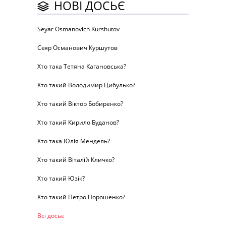
НОВІ ДОСЬЄ
Seyar Osmanovich Kurshutov
Сєяр Османович Куршутов
Хто така Тетяна Кагановська?
Хто такий Володимир Цибулько?
Хто такий Віктор Бобиренко?
Хто такий Кирило Буданов?
Хто така Юлія Мендель?
Хто такий Віталій Кличко?
Хто такий Юзік?
Хто такий Петро Порошенко?
Всі досьє