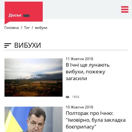
Головна
Тег
вибухи
ВИБУХИ
11 Жовтня 2018
" />
В Ічні ще лунають
вибухи, пожежу
загасили
1854
10 Жовтня 2018
" />
Полторак про Ічню:
"Імовірно, була закладка
боєприпасу"