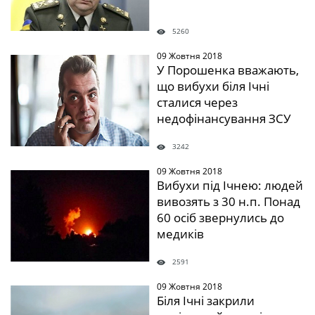
5260
09 Жовтня 2018
" />
У Порошенка вважають,
що вибухи біля Ічні
сталися через
недофінансування ЗСУ
3242
09 Жовтня 2018
" />
Вибухи під Ічнею: людей
вивозять з 30 н.п. Понад
60 осіб звернулись до
медиків
2591
09 Жовтня 2018
" />
Біля Ічні закрили