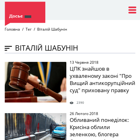
Головна
Тег
Віталій Шабунін
ВІТАЛІЙ ШАБУНІН
13 Червня 2018
" />
ЦПК знайшов в
ухваленому законі "Про
Вищий антикорупційний
суд" приховану правку
2390
26 Лютого 2018
" />
Обливаний понеділок:
Крисіна облили
зеленкою, блогера