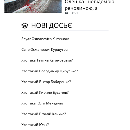
Олешка - невідомою
речовиною, а
3591
консульство РФ - фарбою
НОВІ ДОСЬЄ
Seyar Osmanovich Kurshutov
Сєяр Османович Куршутов
Хто така Тетяна Кагановська?
Хто такий Володимир Цибулько?
Хто такий Віктор Бобиренко?
Хто такий Кирило Буданов?
Хто така Юлія Мендель?
Хто такий Віталій Кличко?
Хто такий Юзік?