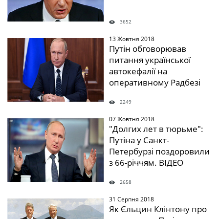
3652
13 Жовтня 2018
" />
Путін обговорював
питання української
автокефалії на
оперативному Радбезі
2249
07 Жовтня 2018
" />
"Долгих лет в тюрьме":
Путіна у Санкт-
Петербурзі поздоровили
з 66-річчям. ВІДЕО
2658
31 Серпня 2018
" />
Як Єльцин Клінтону про