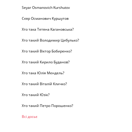
Seyar Osmanovich Kurshutov
Сєяр Османович Куршутов
Хто така Тетяна Кагановська?
Хто такий Володимир Цибулько?
Хто такий Віктор Бобиренко?
Хто такий Кирило Буданов?
Хто така Юлія Мендель?
Хто такий Віталій Кличко?
Хто такий Юзік?
Хто такий Петро Порошенко?
Всі досьє