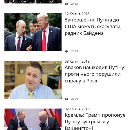
2465
12 Квітня 2018
" />
Запрошення Путіна до
США можуть скасувати, -
радник Байдена
2429
03 Квітня 2018
" />
Аваков нашкодив Путіну:
проти нього порушили
справу в Росії
2799
02 Квітня 2018
" />
Кремль: Трамп пропонує
Путіну зустрітися у
Вашингтоні