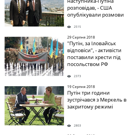
наступника-Путіна
розповідав, - США
опублікували розмови
2515
29 Серпня 2018
" />
"Путін, за Іловайськ
відповіси", - активісти
поставили хрести під
посольством РФ
2373
19 Серпня 2018
" />
Путін три години
зустрічався з Меркель в
закритому режимі
2803