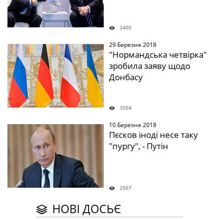
2400
29 Березня 2018
" />
"Нормандська четвірка"
зробила заяву щодо
Донбасу
3204
10 Березня 2018
" />
Пєсков іноді несе таку
"пургу", - Путін
2507
НОВІ ДОСЬЄ