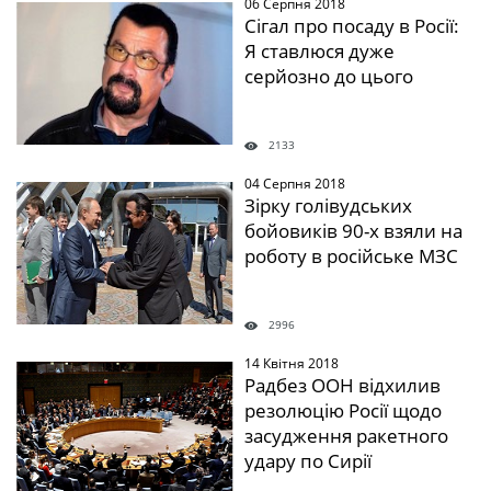
06 Серпня 2018
" />
Сігал про посаду в Росії:
Я ставлюся дуже
серйозно до цього
2133
04 Серпня 2018
" />
Зірку голівудських
бойовиків 90-х взяли на
роботу в російське МЗС
2996
14 Квітня 2018
" />
Радбез ООН відхилив
резолюцію Росії щодо
засудження ракетного
удару по Сирії