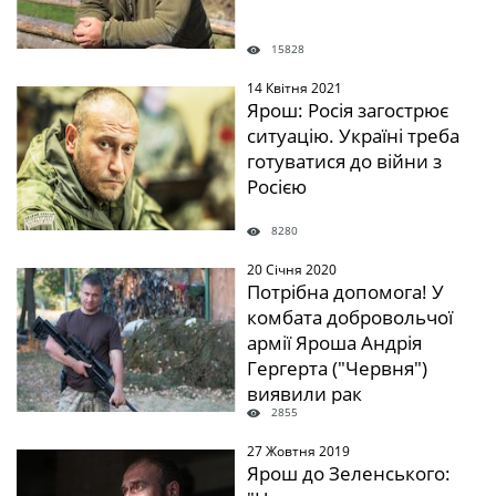
15828
14 Квітня 2021
" />
Ярош: Росія загострює
ситуацію. Україні треба
готуватися до війни з
Росією
8280
20 Січня 2020
" />
Потрібна допомога! У
комбата добровольчої
армії Яроша Андрія
Гергерта ("Червня")
виявили рак
2855
27 Жовтня 2019
" />
Ярош до Зеленського: