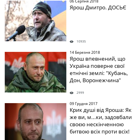
06 Серпня 2018
" />
Ярош Дмитро. ДОСЬЄ
10935
14 Березня 2018
" />
Ярош впевнений, що
Україна поверне свої
етнічні землі: "Кубань,
Дон, Воронежчина"
2999
09 Грудня 2017
" />
Крик душі від Яроша: Як
же ви, м...ки, задовбали
своєю нескінченною
битвою всіх проти всіх!