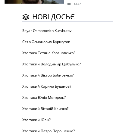
4127
НОВІ ДОСЬЄ
Seyar Osmanovich Kurshutov
Сєяр Османович Куршутов
Хто така Тетяна Кагановська?
Хто такий Володимир Цибулько?
Хто такий Віктор Бобиренко?
Хто такий Кирило Буданов?
Хто така Юлія Мендель?
Хто такий Віталій Кличко?
Хто такий Юзік?
Хто такий Петро Порошенко?