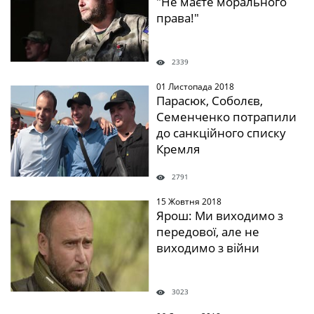
"Не маєте морального
права!"
2339
01 Листопада 2018
" />
Парасюк, Соболєв,
Семенченко потрапили
до санкційного списку
Кремля
2791
15 Жовтня 2018
" />
Ярош: Ми виходимо з
передової, але не
виходимо з війни
3023