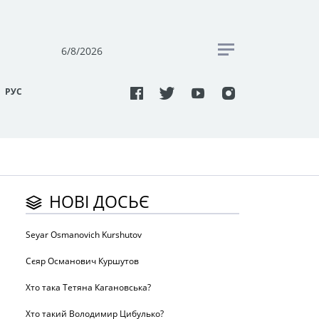
6/8/2026
РУC
НОВІ ДОСЬЄ
Seyar Osmanovich Kurshutov
Сєяр Османович Куршутов
Хто така Тетяна Кагановська?
Хто такий Володимир Цибулько?