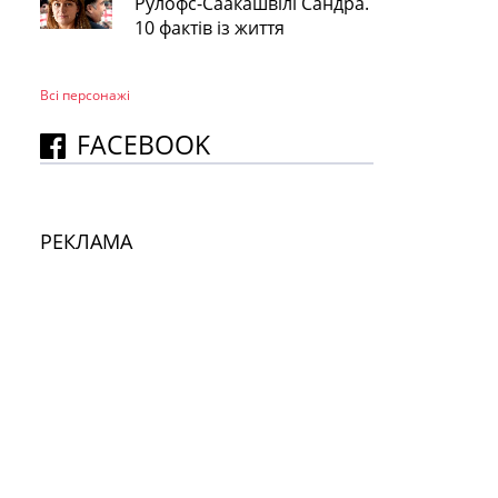
Рулофс-Саакашвілі Сандра.
10 фактів із життя
Всі персонажi
FACEBOOK
РЕКЛАМА