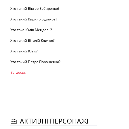
Хто такий Віктор Бобиренко?
Хто такий Кирило Буданов?
Хто така Юлія Мендель?
Хто такий Віталій Кличко?
Хто такий Юзік?
Хто такий Петро Порошенко?
Всі досьє
АКТИВНІ ПЕРСОНАЖІ