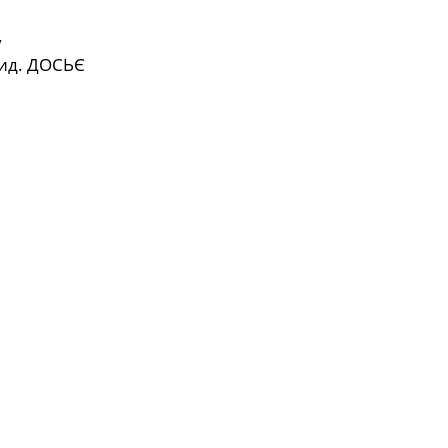
7
ид. ДОСЬЄ