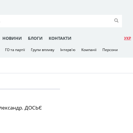
НОВИНИ
БЛОГИ
КОНТАКТИ
УКР
ГО та партії
Групи впливу
Інтерв'ю
Компанії
Персони
лександр. ДОСЬЄ