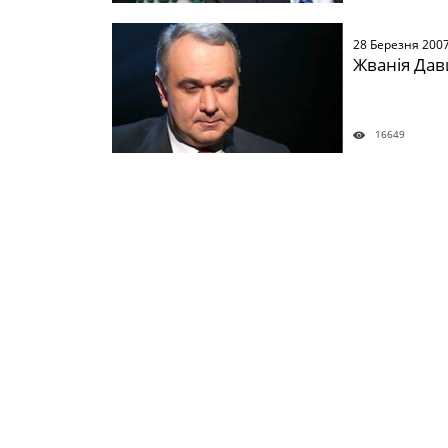
" />
28 Березня 200
Жванія Дав
16649