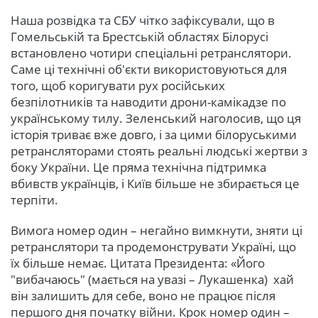
Наша розвідка та СБУ чітко зафіксували, що в
Гомельській та Брестській областях Білорусі
встановлено чотири спеціальні ретранслятори.
Саме ці технічні об'єкти використовуються для
того, щоб коригувати рух російських
безпілотників та наводити дрони-камікадзе по
українському тилу. Зеленський наголосив, що ця
історія триває вже довго, і за цими білоруськими
ретрансляторами стоять реальні людські жертви з
боку України. Це пряма технічна підтримка
вбивств українців, і Київ більше не збирається це
терпіти.
Вимога номер один – негайно вимкнути, зняти ці
ретранслятори та продемонструвати Україні, що
їх більше немає. Цитата Президента: «Його
"вибачаюсь" (мається на увазі – Лукашенка) хай
він залишить для себе, воно не працює після
першого дня початку війни. Крок номер один –