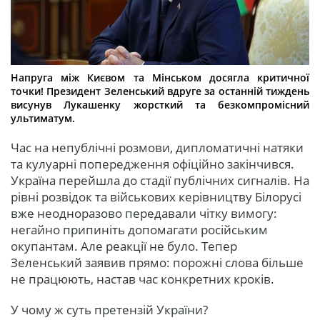
Напруга між Києвом та Мінськом досягла критичної
точки! Президент Зеленський вдруге за останній тиждень
висунув Лукашенку жорсткий та безкомпромісний
ультиматум.
Час на непублічні розмови, дипломатичні натяки
та кулуарні попередження офіційно закінчився.
Україна перейшла до стадії публічних сигналів. На
рівні розвідок та військових керівництву Білорусі
вже неодноразово передавали чітку вимогу:
негайно припиніть допомагати російським
окупантам. Але реакції не було. Тепер
Зеленський заявив прямо: порожні слова більше
не працюють, настав час конкретних кроків.
У чому ж суть претензій України?