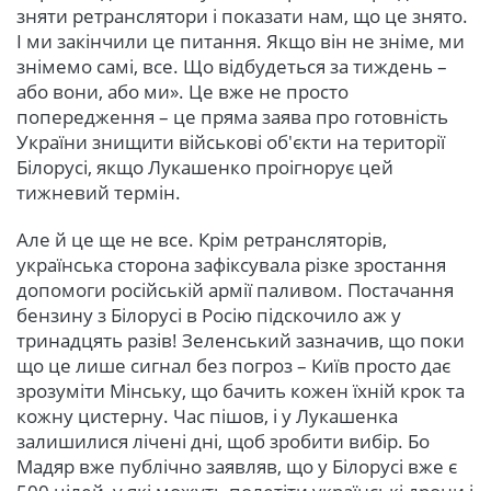
зняти ретранслятори і показати нам, що це знято.
І ми закінчили це питання. Якщо він не зніме, ми
знімемо самі, все. Що відбудеться за тиждень –
або вони, або ми». Це вже не просто
попередження – це пряма заява про готовність
України знищити військові об'єкти на території
Білорусі, якщо Лукашенко проігнорує цей
тижневий термін.
Але й це ще не все. Крім ретрансляторів,
українська сторона зафіксувала різке зростання
допомоги російській армії паливом. Постачання
бензину з Білорусі в Росію підскочило аж у
тринадцять разів! Зеленський зазначив, що поки
що це лише сигнал без погроз – Київ просто дає
зрозуміти Мінську, що бачить кожен їхній крок та
кожну цистерну. Час пішов, і у Лукашенка
залишилися лічені дні, щоб зробити вибір. Бо
Мадяр вже публічно заявляв, що у Білорусі вже є