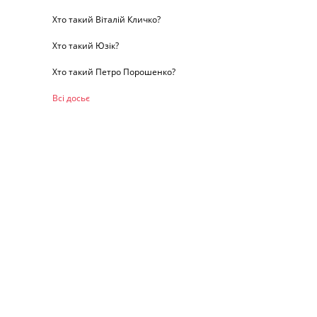
Хто такий Віталій Кличко?
Хто такий Юзік?
Хто такий Петро Порошенко?
Всі досьє