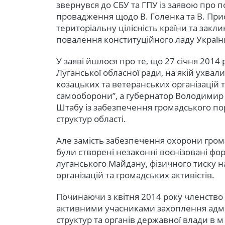
звернувся до СБУ та ГПУ із заявою про
провадження щодо В. Голенка та В. При
територіальну цілісність країни та закл
повалення конституційного ладу Україн
У заяві йшлося про те, що 27 січня 2014 
Луганської обласної ради, на якій ухва
козацьких та ветеранських організацій
самооборони”, а губернатор Володимир
Штабу із забезпечення громадського пор
структур області.
Але замість забезпечення охорони гром
були створені незаконні воєнізовані ф
луганського Майдану, фізичного тиску н
організацій та громадських активістів.
Починаючи з квітня 2014 року членство 
активними учасниками захоплення адмі
структур та органів державної влади в м