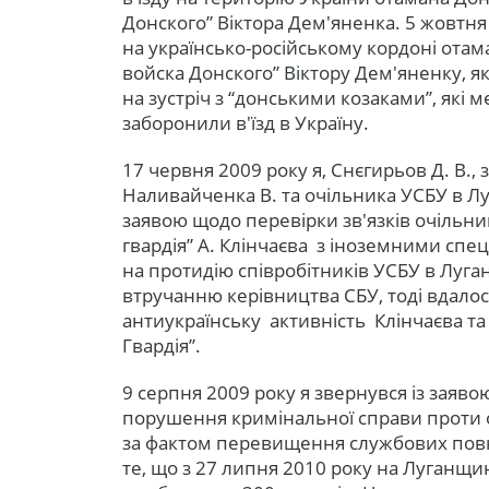
Донского” Віктора Дем'яненка. 5 жовтн
на українсько-російському кордоні ота
войска Донского” Віктору Дем'яненку, я
на зустріч з “донськими козаками”, які 
заборонили в'їзд в Україну.
17 червня 2009 року я, Снєгирьов Д. В.,
Наливайченка В. та очільника УСБУ в Лу
заявою щодо перевірки зв'язків очільни
гвардія” А. Клінчаєва з іноземними сп
на протидію співробітників УСБУ в Луга
втручанню керівництва СБУ, тоді вдало
антиукраїнську активність Клінчаєва та
Гвардія”.
9 серпня 2009 року я звернувся із заяв
порушення кримінальної справи проти о
за фактом перевищення службових повн
те, що з 27 липня 2010 року на Луганщи