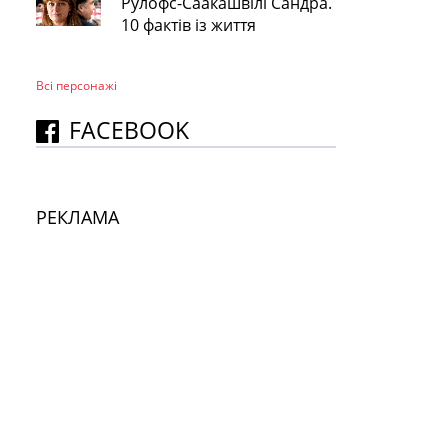
Рулофс-Саакашвілі Сандра.
10 фактів із життя
Всі персонажi
FACEBOOK
РЕКЛАМА