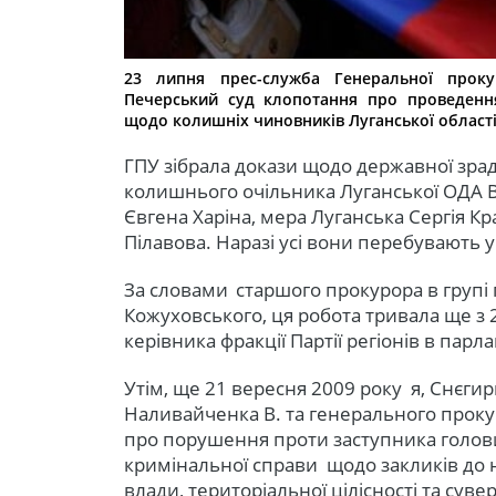
23 липня прес-служба Генеральної прок
Печерський суд клопотання про проведення
щодо колишніх чиновників Луганської області т
ГПУ зібрала докази щодо державної зрад
колишнього очільника Луганської ОДА В
Євгена Харіна, мера Луганська Сергія Кр
Пілавова. Наразі усі вони перебувають 
За словами старшого прокурора в групі
Кожуховського, ця робота тривала ще з 
керівника фракції Партії регіонів в пар
Утім, ще 21 вересня 2009 року я, Снєгир
Наливайченка В. та генерального проку
про порушення проти заступника голови
кримінальної справи щодо закликів до 
влади, територіальної цілісності та сув