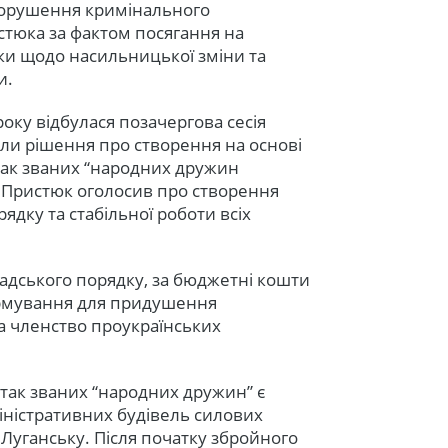
 порушення кримінального
стюка за фактом посягання на
ики щодо насильницької зміни та
и.
року відбулася позачергова сесія
лили рішення про створення на основі
 так званих “народних дружин
 Пристюк оголосив про створення
ядку та стабільної роботи всіх
адського порядку, за бюджетні кошти
ормування для придушення
а членство проукраїнських
так званих “народних дружин” є
ністративних будівель силових
 Луганську. Після початку збройного