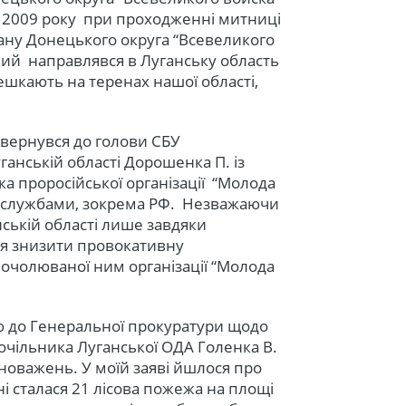
я 2009 року при проходженні митниці
ману Донецького округа “Всевеликого
кий направлявся в Луганську область
мешкають на теренах нашої області,
 звернувся до голови СБУ
ганській області Дорошенка П. із
ка проросійської організації “Молода
ецслужбами, зокрема РФ. Незважаючи
нській області лише завдяки
ся знизити провокативну
 очолюваної ним організації “Молода
ою до Генеральної прокуратури щодо
чільника Луганської ОДА Голенка В.
оважень. У моїй заяві йшлося про
ні сталася 21 лісова пожежа на площі