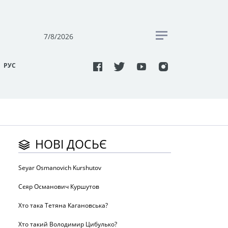
7/8/2026
РУC
НОВІ ДОСЬЄ
Seyar Osmanovich Kurshutov
Сєяр Османович Куршутов
Хто така Тетяна Кагановська?
Хто такий Володимир Цибулько?