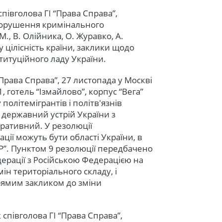
співголова ГІ “Права Справа”,
 порушення кримінального
, В. Олійника, О. Журавко, А.
у цілісність країни, заклики щодо
титуційного ладу України.
“Права Справа”, 27 листопада у Москві
, готель “Ізмайлово”, корпус “Вега”
 політемігрантів і політв'язнів
к державний устрій України з
еративний. У резолюції
ції можуть бути області України, в
Р”. Пунктом 9 резолюції передбачено
ерації з Російською Федерацією на
мін територіального складу, і
рямим закликом до зміни
к співголова ГІ “Права Справа”,