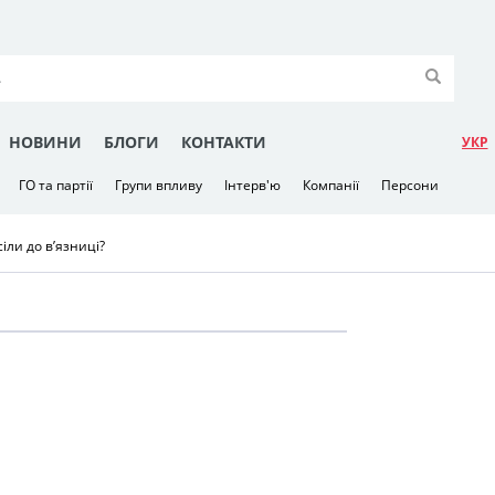
НОВИНИ
БЛОГИ
КОНТАКТИ
УКР
ГО та партії
Групи впливу
Інтерв'ю
Компанії
Персони
сіли до в’язниці?