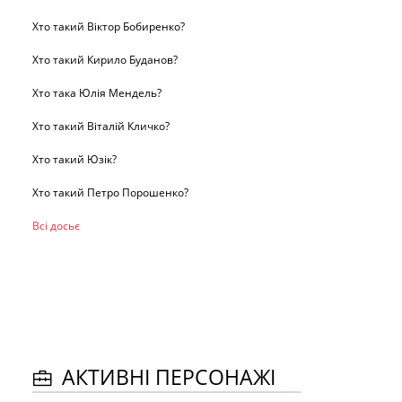
Хто такий Віктор Бобиренко?
Хто такий Кирило Буданов?
Хто така Юлія Мендель?
Хто такий Віталій Кличко?
Хто такий Юзік?
Хто такий Петро Порошенко?
Всі досьє
АКТИВНІ ПЕРСОНАЖІ