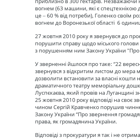
приблизно в 300 гектарів. Незважаючи н
вогнем (63 машини, які є спецтехнікою д
це ‒ 60 % від потреби), Голенко своїм 
вогнем до Воронезької області 6 одиниц
27 жовтня 2010 року я звернувся до про
порушити справу щодо міського голови Л
з порушенням ним Закону України "Про
У зверненні йшлося про таке: “22 вересн
звернувся з відкритим листом до мера м
дозволити встановити за власні кошти н
драматичного театру меморіальну дошк
Луспєкаєва, який провів на Луганщині з
25 жовтня 2010 року відповіді на своє з
чином Сергій Кравченко порушив чинне
Закону України “Про звернення громадян
права, як громадянина України.
Відповіді з прокуратури я так і не отрима