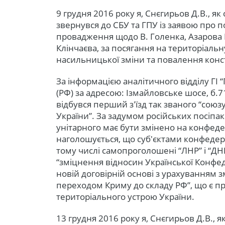
9 грудня 2016 року я, Снєгирьов Д.В., як 
звернувся до СБУ та ГПУ із заявою про
провадження щодо В. Голенка, Азарова М.
Клінчаєва, за посягання на територіальн
насильницької зміни та повалення конс
За інформацією аналітичного відділу ГІ 
(РФ) за адресою: Ізмайловське шосе, б.71
відбувся перший з'їзд так званого “союзу
України”. За задумом російських посіпа
унітарного має бути змінено на конфед
наголошується, що суб'єктами конфедера
тому числі самопроголошені “ЛНР” і “ДН
“зміцнення відносин Української Конфед
новій договірній основі з урахуванням з
переходом Криму до складу РФ”, що є п
територіального устрою України.
13 грудня 2016 року я, Снєгирьов Д.В., я