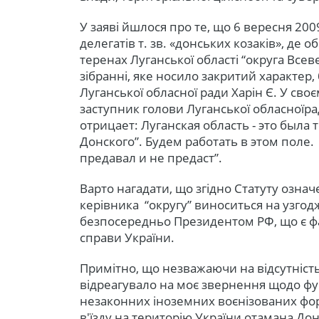
У заяві йшлося про те, що 6 вересня 200
делегатів т. зв. «донських козаків», де
теренах Луганської області “округа Всев
зібранні, яке носило закритий характер,
Луганської обласної ради Харін Є. У своє
заступник голови Луганської обласноїра
отрицает: Луганская область - это была
Донского”. Будем работать в этом поле
предавал и не предаст”.
Варто нагадати, що згідно Статуту озна
керівника “округу” виноситься на узгод
безпосередньо Президентом РФ, що є ф
справи України.
Примітно, що незважаючи на відсутність
відреагувало на моє звернення щодо фу
незаконних іноземних воєнізованих фо
в'їзду на територію України отамана До