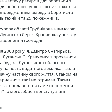
а нестачу ресурсів для боротьби з
ля робіт при тушінні лісних пожеж, а
розпорядженням відрядив боротися з
ь техніки та 25 пожежників.
курора області Трубнікова з вимогою
уганська Сергія Кравченка у зв'язку
 звернення громадян".
я 2008 року, я, Дмитро Снєгирьов,
. Луганськ С. Кравченка з проханням
а будівлі Луганського обласного
у на честь видатного земляка Павла
начну частину свого життя. Станом на
вернення я так і не отримав. Таким
 законодавство, а саме положення
” та мої особисті конституційні
в.