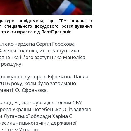
уратури повідомила, що ГПУ подала в
 спеціального досудового розслідування
а екс-нардепа від Партії регіонів.
и екс-нардепа Сергія Горохова,
алерія Голенка, його заступника
авченка і його заступника Маноліса
у розшуку.
 прокурорів у справі Єфремова Павла
2016 року, коли було затримано
ламенті О. Єфремова.
ьов Д.В., звернувся до голови СБУ
рора України Потебенька О. із заявою
 Луганської облради Харіна Є.
насильницької зміни державної
еренітету України.