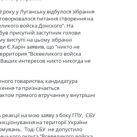
9 року у Луганську відбулося зібрання
 обговорювалося питання створення на
еликого войска Донского”. На
 був присутній заступник голови
му виступі на цьому зібранні
ди Є.Харін заявив, що “никто не
 территория “Всевеликого войска
. Ваших интересов никто никогда не
ченого товариства, кандидатура
ження та призначається
актом прямого втручання у внутрішні
 реакції на мою заяву з боку ГПУ, СБУ
нкціонування на території України
рмувань. Тоді СБУ не допустило
нецького округа “Всевеликого войска