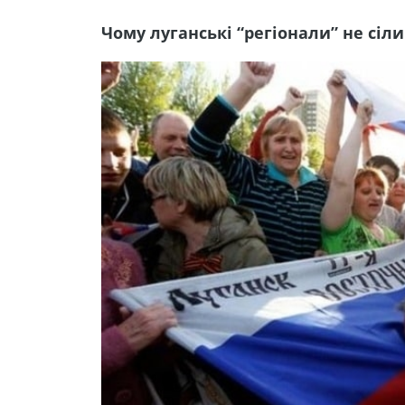
Чому луганські “регіонали” не сіли