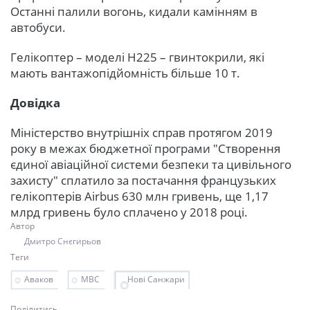
Останні палили вогонь, кидали камінням в
автобуси.
Гелікоптер – моделі Н225 – гвинтокрили, які
мають вантажопідйомність більше 10 т.
Довідка
Міністерство внутрішніх справ протягом 2019
року в межах бюджетної програми "Створення
єдиної авіаційної системи безпеки та цивільного
захисту" сплатило за постачання французьких
гелікоптерів Airbus 630 млн гривень, ще 1,17
млрд гривень було сплачено у 2018 році.
Автор
Дмитро Снєгирьов
Теги
Аваков
МВС
Нові Санжари
Поділитись