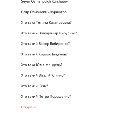
Seyar Osmanovich Kurshutov
Сєяр Османович Куршутов
Хто така Тетяна Кагановська?
Хто такий Володимир Цибулько?
Хто такий Віктор Бобиренко?
Хто такий Кирило Буданов?
Хто така Юлія Мендель?
Хто такий Віталій Кличко?
Хто такий Юзік?
Хто такий Петро Порошенко?
Всі досьє