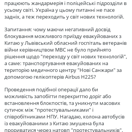
працюють жандармерія і поліцейські підрозділи в
усьому світі. Україна у цьому питанні не пасе
задніх, а теж переходить у світ нових технологій.
Запитання: чому маючи негативний досвід
блокування можливого приїзду евакуйованих з
Китаю у Львівський обласний госпіталь ветеранів
війни керівництвом МВС не було прийнято
рішення щодо "переходу у світ нових технологій",
а саме: транспортування евакуйованих на
територію медичного центру "Нові Санжари" за
допомогою гелікоптерів Airbus H225?
Проведення подібної операції дало би
можливість запобігти перекриттю доріг або
встановлення блокпостів, та уникнути масових
сутичок між "протестувальниками" і
співробітниками НПУ. Нагадаю, колона автобусів
із евакуйованими з Китаю змушена була
прориватися через натовп "протестувальників".