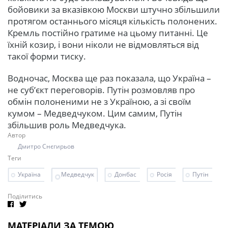
бойовики за вказівкою Москви штучно збільшили
протягом останнього місяця кількість полонених.
Кремль постійно гратиме на цьому питанні. Це
їхній козир, і вони ніколи не відмовляться від
такої форми тиску.
Водночас, Москва ще раз показала, що Україна –
не суб’єкт переговорів. Путін розмовляв про
обмін полоненими не з Україною, а зі своїм
кумом – Медведчуком. Цим самим, Путін
збільшив роль Медведчука.
Автор
Дмитро Снєгирьов
Теги
Україна
Медведчук
Донбас
Росія
Путін
Поділитись
МАТЕРІАЛИ ЗА ТЕМОЮ