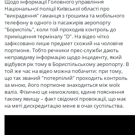
Щодо інформації Головного управління
Національної поліції Київської області про
"викрадення" гаманця з грошима та мобільного
телефону в одного із пасажирів аеропорту
"Бориспіль", коли той проходив контроль до
приміщення терміналу "D". На відео чітко
зафіксовано лише предмет схожий на чоловіче
портмоне. Тобто речники прес-служби дають
неправдиву інформацію щодо інциденту, який
відбувся рік тому в Бориспільському аеропорту. В
той же час на відео можна побачити: при тому,
що так званий "потерпілий" проходить контроль
за мною, його портмоне знаходиться між моїх
валіз. Фізично це неможливо, єдине пояснення
такому явищу – факт свідомої провокації, що має
на меті дискредитацію мене в очах суспільства.