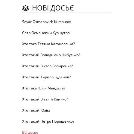
НОВІ ДОСЬЄ
Seyar Osmanovich Kurshutov
Сєяр Османович Куршутов
Хто така Тетяна Кагановська?
Хто такий Володимир Цибулько?
Хто такий Віктор Бобиренко?
Хто такий Кирило Буданов?
Хто така Юлія Мендель?
Хто такий Віталій Кличко?
Хто такий Юзік?
Хто такий Петро Порошенко?
Всі досьє