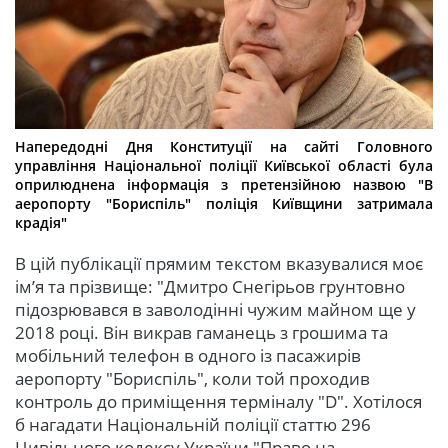
Напередодні Дня Конституції на сайті Головного
управління Національної поліції Київської області була
оприлюднена інформація з претензійною назвою "В
аеропорту "Бориспіль" поліція Київщини затримала
крадія"
В цій публікації прямим текстом вказувалися моє
ім’я та прізвище: "Дмитро Снегірьов грунтовно
підозрювався в заволодінні чужим майном ще у
2018 році. Він викрав гаманець з грошима та
мобільний телефон в одного із пасажирів
аеропорту "Бориспіль", коли той проходив
контроль до приміщення терміналу "D". Хотілося
б нагадати Національній поліції статтю 296
Цивільного кодексу України "Право на