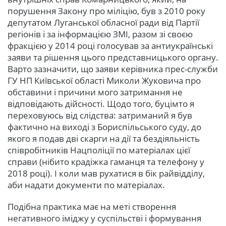
порушення Закону про міліцію, був з 2010 року
депутатом Луганської обласної ради від Партії
регіонів і за інформацією ЗМІ, разом зі своєю
фракцією у 2014 році голосував за антиукраїнські
заяви та рішення цього представницького органу.
Варто зазначити, що заяви керівника прес-служби
ГУ НП Київської області Миколи Жуковича про
обставини і причини мого затримання не
відповідають дійсності. Щодо того, буцімто я
переховуюсь від слідства: затриманий я був
фактично на виході з Бориспільського суду, до
якого я подав дві скарги на дії та бездіяльність
співробітників Нацполіції по матеріалах цієї
справи (нібито крадіжка гаманця та телефону у
2018 році). І коли мав рухатися в бік райвідділу,
аби надати документи по матеріалах.
Подібна практика має на меті створення
негативного іміджу у суспільстві і формування