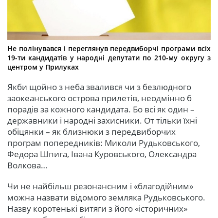
Не полінувався і переглянув передвиборчі програми всіх
19-ти кандидатів у народні депутати по 210-му округу з
центром у Прилуках
Якби щойно з неба звалився чи з безлюдного
заокеанського острова прилетів, неодмінно б
порадів за кожного кандидата. Бо всі як один –
державники і народні захисники. От тільки їхні
обіцянки – як близнюки з передвиборчих
програм попередників: Миколи Рудьковського,
Федора Шпига, Івана Куровського, Олександра
Волкова…
Чи не найбільш резонансним і «благодійним»
можна назвати відомого земляка Рудьковського.
Назву коротенькі витяги з його «історичних»