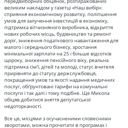
передвиборних обіцянок, розтиражованих
великим накладом у газетці «Наш вибір»:
сприяння економічному розвитку, поліпшення
умов для залучення інвестицій в економіку,
підтримка вітчизняного виробника, відкриття
нових робочих місць, будівництво та ремонт
доріг, зниження податкового навантаження для
малого і середнього бізнесу, зростання
мінімальної зарплати на 25 і більше відсотків
щороку, зниження пенсійного віку, реальна
підтримка сім’ї, дітей та молоді, статус вчителя
прирівняти до статусу держслужбовця,
покращення умов та якості надання медичних
послуг, обґрунтовані тарифи на комунальні
послуги і так далі і тому подібне. Ще Микола
обіцяв добитися зняття депутатської
недоторканості.
Все це, місцями з осучасненими словесними
зворотами, можна прочитати в програмах і