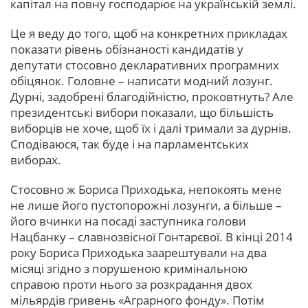
капітал на повну господарює на українській землі.
Це я веду до того, щоб на конкретних прикладах
показати рівень обізнаності кандидатів у
депутати стосовно декларативних програмних
обіцянок. Головне – написати модний лозунг.
Дурні, задобрені благодійністю, проковтнуть? Але
президентські вибори показали, що більшість
виборців не хоче, щоб їх і далі тримали за дурнів.
Сподіваюся, так буде і на парламентських
виборах.
Стосовно ж Бориса Приходька, непокоять мене
не лише його пустопорожні лозунги, а більше –
його вчинки на посаді заступника голови
Нацбанку – славнозвісної Гонтарєвої. В кінці 2014
року Бориса Приходька заарештували на два
місяці згідно з порушеною кримінальною
справою проти нього за розкрадання двох
мільярдів гривень «Аграрного фонду». Потім