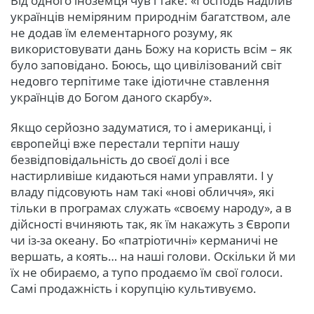
Від одного іноземця чув і таке: «Господь наділив
українців неміряним природнім багатством, але
не додав їм елементарного розуму, як
використовувати дань Божу на користь всім – як
було заповідано. Боюсь, що цивілізований світ
недовго терпітиме таке ідіотичне ставлення
українців до Богом даного скарбу».
Якщо серйозно задуматися, то і американці, і
європейці вже перестали терпіти нашу
безвідповідальність до своєї долі і все
настирливіше кидаються нами управляти. І у
владу підсовують нам такі «нові обличчя», які
тільки в програмах служать «своєму народу», а в
дійсності вчиняють так, як їм накажуть з Європи
чи із-за океану. Бо «патріотичні» керманичі не
вершать, а коять… на наші голови. Оскільки й ми
їх не обираємо, а тупо продаємо їм свої голоси.
Самі продажність і корупцію культивуємо.