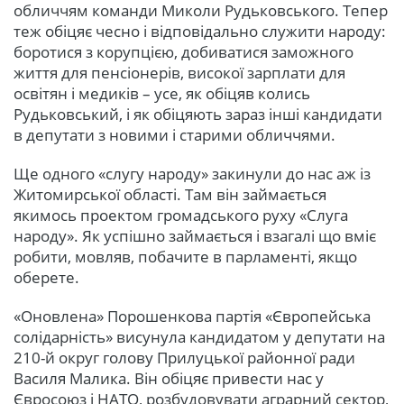
обличчям команди Миколи Рудьковського. Тепер
теж обіцяє чесно і відповідально служити народу:
боротися з корупцією, добиватися заможного
життя для пенсіонерів, високої зарплати для
освітян і медиків – усе, як обіцяв колись
Рудьковський, і як обіцяють зараз інші кандидати
в депутати з новими і старими обличчями.
Ще одного «слугу народу» закинули до нас аж із
Житомирської області. Там він займається
якимось проектом громадського руху «Слуга
народу». Як успішно займається і взагалі що вміє
робити, мовляв, побачите в парламенті, якщо
оберете.
«Оновлена» Порошенкова партія «Європейська
солідарність» висунула кандидатом у депутати на
210-й округ голову Прилуцької районної ради
Василя Малика. Він обіцяє привести нас у
Євросоюз і НАТО, розбудовувати аграрний сектор,