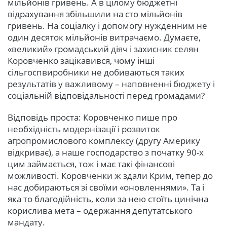
мільйонів гривень. А в цілому бюджетні
відрахування збільшили на сто мільйонів
гривень. На соціалку і допомогу нужденним не
один десяток мільйонів витрачаємо. Думаєте,
«великий» громадський діяч і захисник селян
Коровченко зацікавився, чому інші
сільгоспвиробники не добиваються таких
результатів у важливому – наповненні бюджету і
соціальній відповідальності перед громадами?
Відповідь проста: Коровченко пише про
необхідність модернізації і розвиток
агропромислового комплексу (другу Америку
відкриває), а наше господарство з початку 90-х
цим займається, тож і має такі фінансові
можливості. Коровченки ж здали Крим, тепер до
нас добираються зі своїми «оновленнями». Та і
яка то благодійність, коли за нею стоїть цинічна
корислива мета – одержання депутатського
мандату.