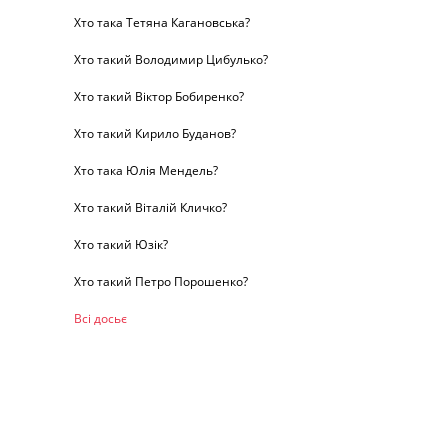
Хто така Тетяна Кагановська?
Хто такий Володимир Цибулько?
Хто такий Віктор Бобиренко?
Хто такий Кирило Буданов?
Хто така Юлія Мендель?
Хто такий Віталій Кличко?
Хто такий Юзік?
Хто такий Петро Порошенко?
Всі досьє