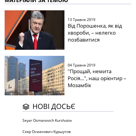
МАТЕРІАЛИ ЗА ТЕМОЮ
13 Травня 2019
Від Порошенка, як від
хвороби, – нелегко
позбавитися
04 Травня 2019
"Прощай, немита
Росія…", наш орієнтир –
Мозамбік
НОВІ ДОСЬЄ
Seyar Osmanovich Kurshutov
Сєяр Османович Куршутов