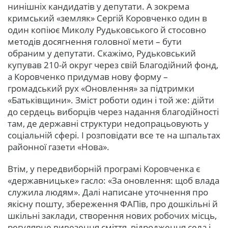
нинішніх кандидатів у депутати. А зокрема
кримський «земляк» Сергій Коровченко один в
один копіює Миколу Рудьковського й стосовно
методів досягнення головної мети – бути
обраним у депутати. Скажімо, Рудьковський
купував 210-й округ через свій Благодійний фонд,
а Коровченко придумав нову форму –
громадський рух «Оновлення» за підтримки
«Батьківщини». Зміст роботи один і той же: дійти
до сердець виборців через надання благодійності
там, де державні структури недопрацьовують у
соціальній сфері. І розповідати все те на шпальтах
районної газети «Нова».
Втім, у передвиборній програмі Коровченка є
«державницьке» гасло: «За оновлення: щоб влада
служила людям». Далі написане уточнення про
якісну пошту, збереження ФАПів, про дошкільні й
шкільні заклади, створення нових робочих місць,
регулярне вивезення сміття, відродження села і