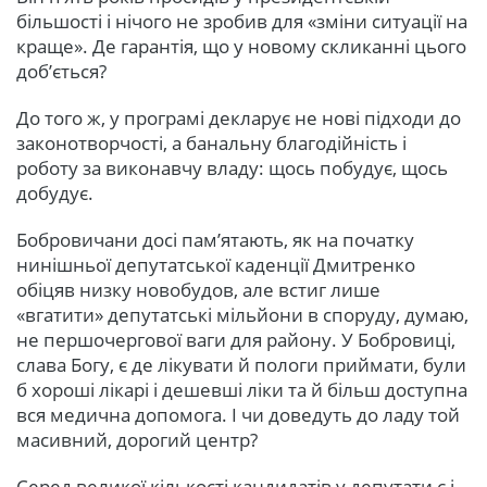
більшості і нічого не зробив для «зміни ситуації на
краще». Де гарантія, що у новому скликанні цього
доб’ється?
До того ж, у програмі декларує не нові підходи до
законотворчості, а банальну благодійність і
роботу за виконавчу владу: щось побудує, щось
добудує.
Бобровичани досі пам’ятають, як на початку
нинішньої депутатської каденції Дмитренко
обіцяв низку новобудов, але встиг лише
«вгатити» депутатські мільйони в споруду, думаю,
не першочергової ваги для району. У Бобровиці,
слава Богу, є де лікувати й пологи приймати, були
б хороші лікарі і дешевші ліки та й більш доступна
вся медична допомога. І чи доведуть до ладу той
масивний, дорогий центр?
Серед великої кількості кандидатів у депутати є і