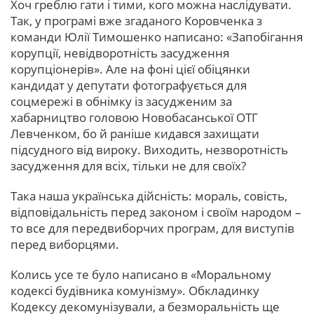
Хоч греблю гати і тими, кого можна наслідувати.
Так, у програмі вже згаданого Коровченка з
команди Юлії Тимошенко написано: «Запобігання
корупції, невідворотність засудження
корупціонерів». Але на фоні цієї обіцянки
кандидат у депутати фотографується для
соцмережі в обнімку із засудженим за
хабарництво головою Новобасанської ОТГ
Левченком, бо й раніше кидався захищати
підсудного від вироку. Виходить, незворотність
засудження для всіх, тільки не для своїх?
Така наша українська дійсність: мораль, совість,
відповідальність перед законом і своїм народом –
то все для передвиборчих програм, для виступів
перед виборцями.
Колись усе те було написано в «Моральному
кодексі будівника комунізму». Обкладинку
Кодексу декомунізували, а безморальність ще