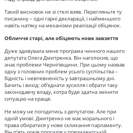
Такий висновок не зі стелі взяв. Перегляньте ту
писанину – одні гарні декларації, і найменшого
навіть натяку на механізми реалізації обіцянок.
Обличчя старі, але обіцяють нове завзяття
Дуже здивувала мене програма чинного нашого
депутата Олега Дмитренка. Він наголосив, що
знає проблеми Чернігівщини. При цьому назвав
одну з головних проблем усього суспільства –
бідність і невпевненість у завтрашньому дні.
Бачить і вихід: об’єднати зусилля і обрати таку
законодавчу владу, котра буде здатна змінити
ситуацію на краще.
Не можу не погодитись з депутатом. Але при
одній умові: Дмитренко не має морального і
права обиратися у нове скликання парламенту.
Він п’ять років просидів у президентській