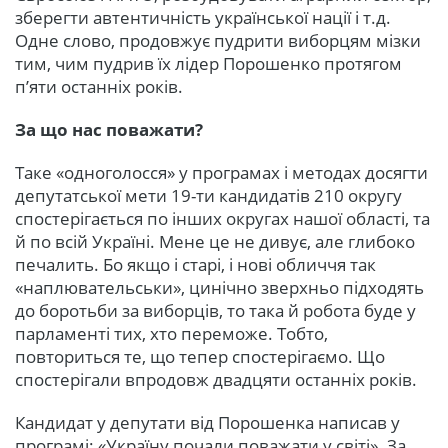
зберегти автентичність української нації і т.д.
Одне слово, продовжує пудрити виборцям мізки
тим, чим пудрив їх лідер Порошенко протягом
п’яти останніх років.
За що нас поважати?
Таке «одноголосся» у програмах і методах досягти
депутатської мети 19-ти кандидатів 210 округу
спостерігається по інших округах нашої області, та
й по всій Україні. Мене це не дивує, але глибоко
печалить. Бо якщо і старі, і нові обличчя так
«наплювательськи», цинічно зверхньо підходять
до боротьби за виборців, то така й робота буде у
парламенті тих, хто переможе. Тобто,
повториться те, що тепер спостерігаємо. Що
спостерігали впродовж двадцяти останніх років.
Кандидат у депутати від Порошенка написав у
програмі: «Україну почали поважати у світі». За