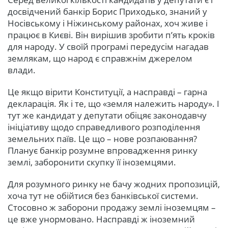
досвідчений банкір Борис Приходько, знаний у
Носівському і Ніжинському районах, хоч живе і
працює в Києві. Він вирішив зробити п’ять кроків
для народу. У своїй програмі передусім нагадав
землякам, що народ є справжнім джерелом
влади.
Це якщо вірити Конституції, а насправді – гарна
декларація. Як і те, що «земля належить народу». І
тут же кандидат у депутати обіцяє законодавчу
ініціативу щодо справедливого розподілення
земельних паїв. Це що – нове розпаювання?
Планує банкір розумне впровадження ринку
землі, заборонити скупку її іноземцями.
Для розумного ринку не бачу жодних пропозицій,
хоча тут не обійтися без банківської системи.
Стосовно ж заборони продажу землі іноземцям –
це вже унормовано. Насправді ж іноземний