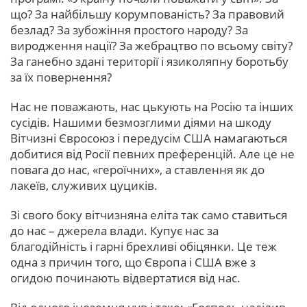
що? За найбільшу корумпованість? За правовий
безлад? За зубожіння простого народу? За
виродження нації? За жебрацтво по всьому світу?
За ганебно здані території і язиколяпну боротьбу
за їх повернення?
Нас не поважають, нас цькують на Росію та інших
сусідів. Нашими безмозглими діями на шкоду
Вітчизні Євросоюз і передусім США намагаються
добитися від Росії певних преференцій. Але це не
повага до нас, «героїчних», а ставлення як до
лакеїв, служивих цуциків.
Зі свого боку вітчизняна еліта так само ставиться
до нас – джерела влади. Купує нас за
благодійність і гарні брехливі обіцянки. Це теж
одна з причин того, що Європа і США вже з
огидою починають відвертатися від нас.