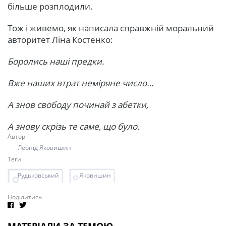
більше розплодили.
Тож і живемо, як написала справжній моральний
авторитет Ліна Костенко:
Боролись наші предки.
Вже наших втрат неміряне число…
А знов свободу починай з абетки,
А знову скрізь те саме, що було.
Автор
Леонід Яковишин
Теги
Рудьковський
Яковишин
Поділитись