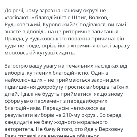
До речі, чому зараз на нашому окрузі не
«засівають» благодійністю Шпиг, Волков,
Рудьковський, Куровський? Сподіваюся, ви самі
знаєте відповідь на це риторичне запитання.
Правда, у Рудьковського поважна причина: він
куди не поїде, скрізь його «причиняють», і зараз у
московській кутузці сидить.
Загострю вашу увагу на печальних наслідках від
виборів, куплених благодійністю. Один з
найболючіших – не приймаються закони для
підвищення добробуту простих виборців та їхніх
дітей. І далі не будуть прийматися, якщо знову
сформуємо парламент з передвиборчих
благодійників. Передусім непокоюся за
результати виборів на 210-му окрузі. Бо серед
кандидатів не бачу жодного морального
авторитета. Не бачу й того, хто йде у Верховну
Раду справді для виконання обіцянок.