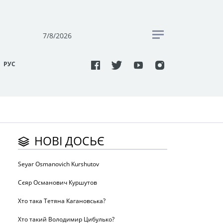
7/8/2026
РУC
НОВІ ДОСЬЄ
Seyar Osmanovich Kurshutov
Сєяр Османович Куршутов
Хто така Тетяна Кагановська?
Хто такий Володимир Цибулько?