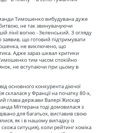
команди Тимошенко вибудувана дуже
 битвою, не так звинувачуючи
й лінії вогню - Зеленський. З огляду
о заявив, що готовий підтримувати
орошенка, не виключено, що
тика. Адже зараз шквал критики
 Тимошенко тим часом спокійно
янок, не вступаючи при цьому в
 від основного конкурента діючої
я склалася у Франції на початку 80-х,
чий глава держави Валері Жискар
оманда Міттерана тоді домовилася з
дівано для багатьох, виставив свою
лися, як і в нашому випадку із
 схожа ситуция), коли рейтинг коміка