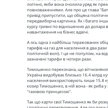
логічно, якби вона очолила уряд як пр
повноваженнями. Але про це глава "Бать
привід припустити, що обіцяна політич
передвиборча картинка. Як і багато ін
курсу гривні по відношенню до долара 
навантаження на бізнес вдвічі.
А ось одна з найбільш тиражованих об
тарифів на газ для населення в два рази
політичній волі). І це не популізм, на в
зазначені тарифи в чотири рази.
Тимошенко переконана, що вітчизняного
Україна видобуває близько 16.4 млрд ку
населення використовують лише 15.8 ку
козир Тимошенко, в ній вона - як риба у 
"газовою принцесою".
Так що карти свої Тимошенко як би розк
і політичні перетворення. Але гра поки 