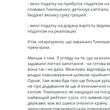
- зміні податку на прибуток податком на
словами Тимошенко, детінізує капітали, 
бюджет велику суму грошей.
- зміні податку на додану вартість (від
податком на реалізацію.
Утім, незрозуміло, що заважало Тимоше
прем'єром.
Менше з тим. З огляду на те, що за еко
задавали логічні запитання - чи готова 
вона так і не дала. Можливо, відповідь к
владні повноваження шляхом прийняття
Однак, там мова йде про ще більше урі
не про додавання їм ще й економічної с
колізія. Тимошенко, як кандидат на пос
найвищий рейтинг з усіх, хто заявив про
держави, має всі шанси очолити країну. 
зменшення президентських повноважень