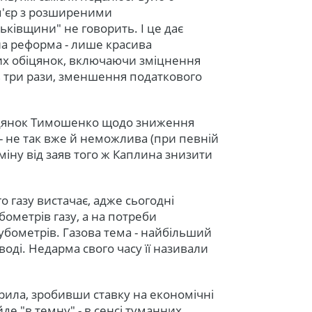
ем'єр з розширеними
ківщини" не говорить. І це дає
на реформа - лише красива
ших обіцянок, включаючи зміцнення
в три рази, зменшення податкового
іцянок Тимошенко щодо зниження
 - не так вже й неможлива (при певній
ідміну від заяв того ж Каплина знизити
 газу вистачає, адже сьогодні
бометрів газу, а на потреби
бометрів. Газова тема - найбільший
воді. Недарма свого часу її називали
рила, зробивши ставку на економічні
йде "в темну" - в сенсі туманних