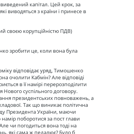
 виведений капітал. Цей крок, за
які виводяться з країни і принесе в
омий своєю корупційністю ПДВ)
нко зробити це, коли вона була
номіку відповідає уряд, Тимошенко
вона очолити Кабмін? Але відповіді
риється в її намірі перерозподілити
 Нового суспільного договору.
зання президентських повноважень, а
кладової. Так що виникає політична
аду Президента України, маючи
 намір поборотися за пост глави
Але чи погодиться вона тоді на
, які сама ж педалює? Було б