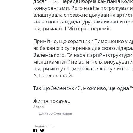
досяг 11%. Передвиборча кампанія Колюш
конкурентами, його навіть погрожували
влаштувала справжнє цькування артиста.
зняв свою кандидатуру, закликавши прих
підтримали. І Міттеран переміг.
Примітно, що соратники Тимошенко у др
як бажаного суперника для свого лідер
Зеленського. "У нас є партійні структури
місяці кампанії не встигне їх вибудувати.
підтримки у соцмережах, яка є у чинног
А. Павловський.
Так що Зеленський, можливо, ще одна "
Життя покаже…
Автор
Дмитро Снєгирьов
Поділитись