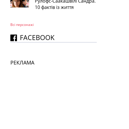
Рулофс-Саакашвілі Сандра.
10 фактів із життя
Всі персонажi
FACEBOOK
РЕКЛАМА