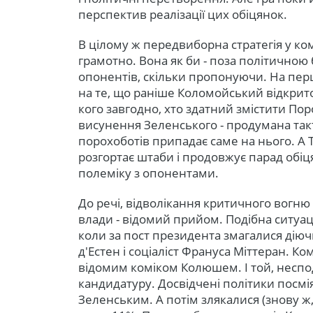
перспектив реалізації цих обіцянок.
В цілому ж передвиборна стратегія у 
грамотно. Вона як би - поза політичною
опонентів, скільки пропонуючи. На перші
на те, що раніше Коломойський відкрит
кого завгодно, хто здатний змістити П
висунення Зеленського - продумана так
порохоботів припадає саме на нього. А
розгортає штаби і продовжує парад обіц
полеміку з опонентами.
До речі, відволікання критичного вогню
влади - відомий прийом. Подібна ситуаці
коли за пост президента змагалися дію
д'Естен і соціаліст Франуса Міттеран. К
відомим коміком Колюшем. І той, неспо
кандидатуру. Досвідчені політики посмія
Зеленським. А потім злякалися (знову ж,