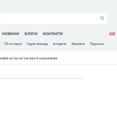
НОВИНИ
БЛОГИ
КОНТАКТИ
УКР
ГО та партії
Групи впливу
Інтерв'ю
Компанії
Персони
ифів на газ не так вже й неможлива