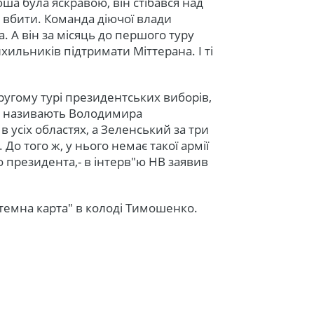
а була яскравою, він стібався над
 вбити. Команда діючої влади
 А він за місяць до першого туру
ильників підтримати Міттерана. І ті
угому турі президентських виборів,
а, називають Володимира
 в усіх областях, а Зеленський за три
 До того ж, у нього немає такої армії
о президента,- в інтерв"ю НВ заявив
темна карта" в колоді Тимошенко.