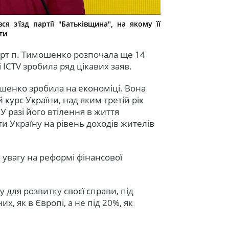
я з'їзд партії "Батьківщина", на якому її
ти
арт п. Тимошенко розпочала ще 14
і ICTV зробила ряд цікавих заяв.
шенко зробила на економіці. Вона
курс України, над яким третій рік
У разі його втілення в життя
ти Україну на рівень доходів жителів
 увагу на реформі фінансової
у для розвитку своєї справи, під
них, як в Європі, а не під 20%, як