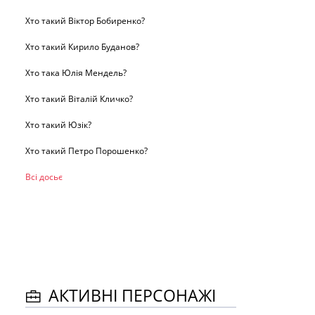
Хто такий Віктор Бобиренко?
Хто такий Кирило Буданов?
Хто така Юлія Мендель?
Хто такий Віталій Кличко?
Хто такий Юзік?
Хто такий Петро Порошенко?
Всі досьє
АКТИВНІ ПЕРСОНАЖІ