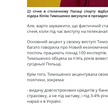
22 січня в столичному Палаці спорту відбувс
лідера Юлію Тимошенко висунули в президен
Але, варто зауважити, що фактичний ст
січня, коли під час виступу на телеканал
Основний акцент у своєму виступі Тимо
багато говорила про Новий економічний 
поспіль працюють понад 100 експертів. 
Тимошенко обіцяла за п'ять років вивес
сусідньої Польщі.
Крім того, Тимошенко акцентувала свою
політики, зокрема:
- видачу довгострокових кредитів у банк
страховку, а не під заставу, і під 3-4% річ
наразі є в Україні.