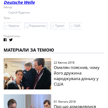
Deutsche Welle
Автор
Сергій Руденко
Теги
Україна
Порошенко
Трамп
США
Поділитись
МАТЕРІАЛИ ЗА ТЕМОЮ
22 Квітня 2018
Омелян пояснив, чому
його дружина
народжувала доньку у
США
01 Лютого 2018
Про що домовлялися