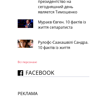
президентство на
сегодняшний день
является Тимошенко
Мураєв Євген. 10 фактів із
життя сепаратиста
Рулофс-Саакашвілі Сандра.
10 фактів із життя
Всі персонажi
FACEBOOK
РЕКЛАМА