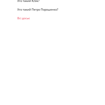
Хто такий Юзік?
Хто такий Петро Порошенко?
Всі досьє