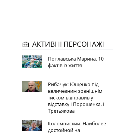
АКТИВНІ ПЕРСОНАЖІ
Поплавська Марина. 10
фактів із життя
Рибачук: Ющенко під
величезним зовнішнім
тиском відправив у
відставку і Порошенка, і
Третьякова
Коломойский: Наиболее
достойной на