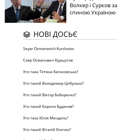
Волкер і Сурков за
спиною Україною
НОВІ ДОСЬЄ
Seyar Osmanovich Kurshutov
Сєяр Османович Куршутов
Хто така Тетяна Кагановська?
Хто такий Володимир Цибулько?
Хто такий Віктор Бобиренко?
Хто такий Кирило Буданов?
Хто така Юлія Мендель?
Хто такий Віталій Кличко?