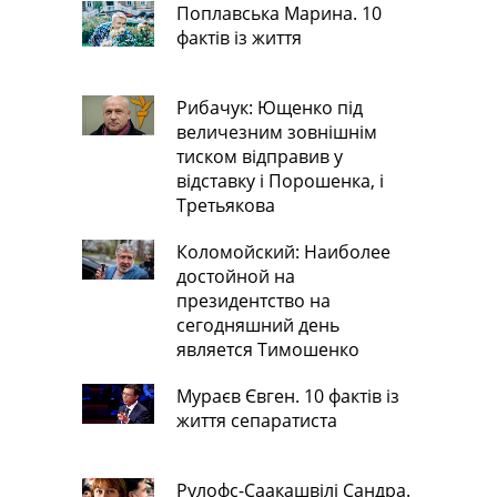
Поплавська Марина. 10
фактів із життя
Рибачук: Ющенко під
величезним зовнішнім
тиском відправив у
відставку і Порошенка, і
Третьякова
Коломойский: Наиболее
достойной на
президентство на
сегодняшний день
является Тимошенко
Мураєв Євген. 10 фактів із
життя сепаратиста
Рулофс-Саакашвілі Сандра.