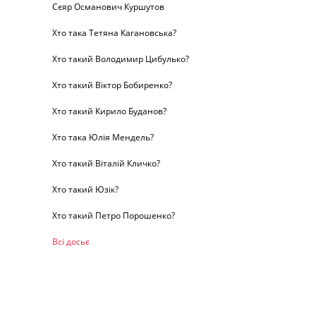
Сєяр Османович Куршутов
Хто така Тетяна Кагановська?
Хто такий Володимир Цибулько?
Хто такий Віктор Бобиренко?
Хто такий Кирило Буданов?
Хто така Юлія Мендель?
Хто такий Віталій Кличко?
Хто такий Юзік?
Хто такий Петро Порошенко?
Всі досьє