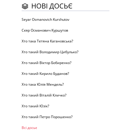
НОВІ ДОСЬЄ
Seyar Osmanovich Kurshutov
Сєяр Османович Куршутов
Хто така Тетяна Кагановська?
Хто такий Володимир Цибулько?
Хто такий Віктор Бобиренко?
Хто такий Кирило Буданов?
Хто така Юлія Мендель?
Хто такий Віталій Кличко?
Хто такий Юзік?
Хто такий Петро Порошенко?
Всі досьє