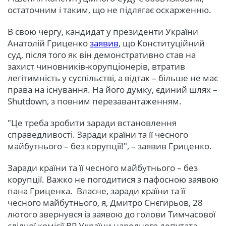
остаточним і таким, що не підлягає оскарженню.
В свою чергу, кандидат у президенти України
Анатолій Гриценко
заявив
, що Конституційний
суд, після того як він демонстративно став на
захист чиновників-корупціонерів, втратив
легітимність у суспільстві, а відтак – більше не має
права на існування. На його думку, єдиний шлях –
Shutdown, з повним перезавантаженням.
"Це треба зробити заради встановлення
справедливості. Заради країни та її чесного
майбутнього – без корупції!", – заявив Гриценко.
Заради країни та її чесного майбутнього – без
корупції. Важко не погодитися з пафосною заявою
пана Гриценка. Власне, заради країни та її
чесного майбутнього, я, Дмитро Снєгирьов, 28
лютого звернувся із заявою до голови Тимчасової
слідчої комісії ВР України народного депутата