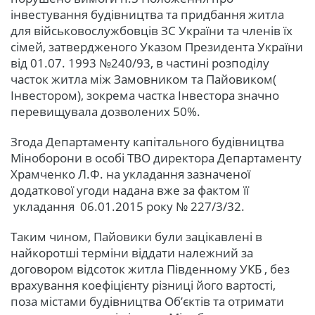
інвестування будівництва та придбання житла
для військовослужбовців ЗС України та членів їх
сімей, затвердженого Указом Президента України
від 01.07. 1993 №240/93, в частині розподілу
часток житла між Замовником та Пайовиком(
Інвестором), зокрема частка Інвестора значно
перевищувала дозволених 50%.
Згода Департаменту капітального будівництва
Міноборони в особі ТВО директора Департаменту
Храмченко Л.Ф. на укладання зазначеної
додаткової угоди надана вже за фактом її
укладання 06.01.2015 року № 227/3/32.
Таким чином, Пайовики були зацікавлені в
найкоротші терміни віддати належний за
договором відсоток житла Південному УКБ , без
врахування коефіцієнту різниці його вартості,
поза містами будівництва Об’єктів та отримати