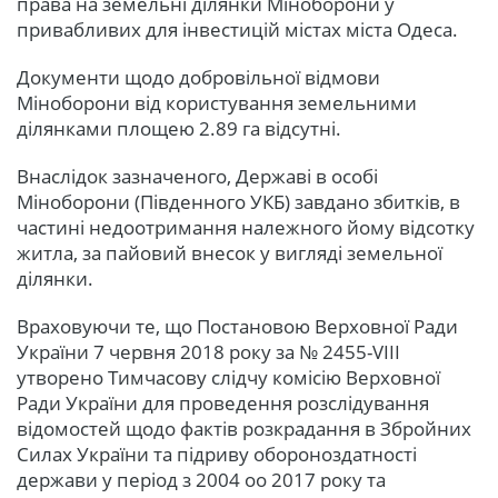
права на земельні ділянки Міноборони у
привабливих для інвестицій містах міста Одеса.
Документи щодо добровільної відмови
Міноборони від користування земельними
ділянками площею 2.89 га відсутні.
Внаслідок зазначеного, Державі в особі
Міноборони (Південного УКБ) завдано збитків, в
частині недоотримання належного йому відсотку
житла, за пайовий внесок у вигляді земельної
ділянки.
Враховуючи те, що Постановою Верховної Ради
України 7 червня 2018 року за № 2455-VIII
утворено Тимчасову слідчу комісію Верховної
Ради України для проведення розслідування
відомостей щодо фактів розкрадання в Збройних
Силах України та підриву обороноздатності
держави у період з 2004 оо 2017 року та