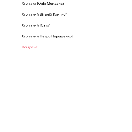
Хто така Юлія Мендель?
Хто такий Віталій Кличко?
Хто такий Юзік?
Хто такий Петро Порошенко?
Всі досьє