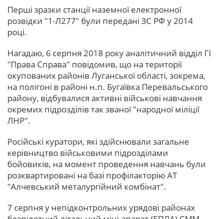
Перші зразки станції наземної електронної
розвідки "1-Л277" були передані ЗС РФ у 2014
році.
Нагадаю, 6 серпня 2018 року аналітичний відділ ГІ
"Права Справа" повідомив, що на території
окупованих районів Луганської області, зокрема,
на полігоні в районі н.п. Бугаївка Перевальського
району, відбувалися активні військові навчання
окремих підрозділів так званої "народної міліції
ЛНР".
Російські куратори, які здійснювали загальне
керівництво військовими підрозділами
бойовиків, на момент проведення навчань були
розквартировані на базі профілакторію АТ
"Алчевський металургійний комбінат".
7 серпня у непідконтрольних урядові районах
безпілотний літальний міні-апарат (БПЛА) СММ