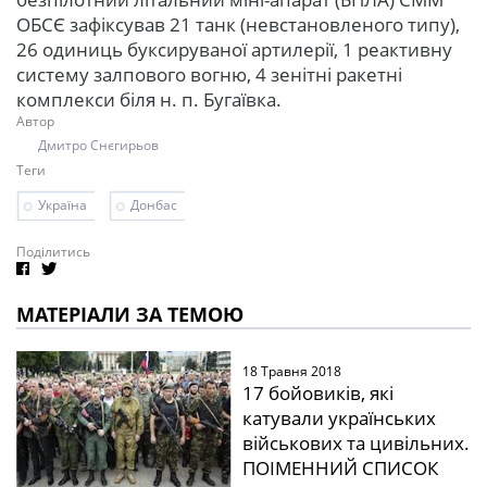
ОБСЄ зафіксував 21 танк (невстановленого типу),
26 одиниць буксируваної артилерії, 1 реактивну
систему залпового вогню, 4 зенітні ракетні
комплекси біля н. п. Бугаївка.
Автор
Дмитро Снєгирьов
Теги
Україна
Донбас
Поділитись
МАТЕРІАЛИ ЗА ТЕМОЮ
18 Травня 2018
17 бойовиків, які
катували українських
військових та цивільних.
ПОІМЕННИЙ СПИСОК