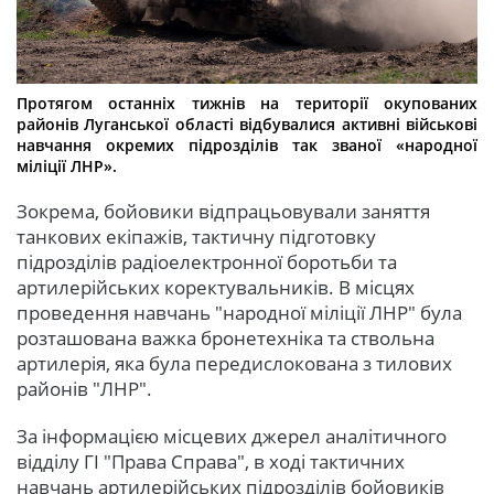
Протягом останніх тижнів на території окупованих
районів Луганської області відбувалися активні військові
навчання окремих підрозділів так званої «народної
міліції ЛНР».
Зокрема, бойовики відпрацьовували заняття
танкових екіпажів, тактичну підготовку
підрозділів радіоелектронної боротьби та
артилерійських коректувальників. В місцях
проведення навчань "народної міліції ЛНР" була
розташована важка бронетехніка та ствольна
артилерія, яка була передислокована з тилових
районів "ЛНР".
За інформацією місцевих джерел аналітичного
відділу ГІ "Права Справа", в ході тактичних
навчань артилерійських підрозділів бойовиків