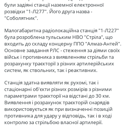
були задіяні станції наземної електронної
розвідки "1-Л277". Його друга назва -
"Соболятник".
Малогабаритна радіолокаційна станція "1-Л227"
була розроблена тульським НВО "Стріла", що
входить до складу концерну ППО "Алмаз-Антей".
Основне завдання РЛС - стеження за діями своїх
військ і противника з виявленням стрільби та
розрахунку траєкторії з різних артилерійських
систем, як ствольних, так і реактивних.
Станція здатна виявляти як рухомі, так і
стаціонарні об'єкти різних розмірів з різними
параметрами траєкторії на відстані до 30 км.
Виявлення і розрахунок траєкторій снарядів
використовується як при визначенні позицій
противника для удару у відповідь, так і в ході
контролю за стрільбою власної артилерії.