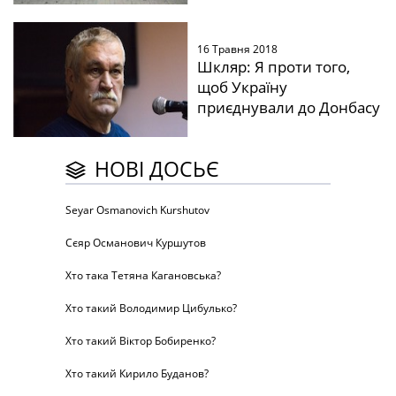
16 Травня 2018
Шкляр: Я проти того,
щоб Україну
приєднували до Донбасу
НОВІ ДОСЬЄ
Seyar Osmanovich Kurshutov
Сєяр Османович Куршутов
Хто така Тетяна Кагановська?
Хто такий Володимир Цибулько?
Хто такий Віктор Бобиренко?
Хто такий Кирило Буданов?