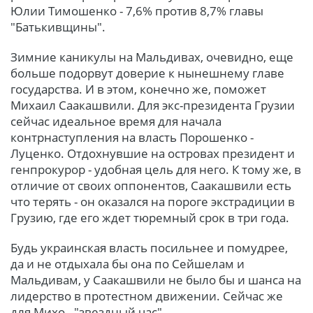
Юлии Тимошенко - 7,6% против 8,7% главы
"Батькивщины".
Зимние каникулы на Мальдивах, очевидно, еще
больше подорвут доверие к нынешнему главе
государства. И в этом, конечно же, поможет
Михаил Саакашвили. Для экс-президента Грузии
сейчас идеальное время для начала
контрнаступления на власть Порошенко -
Луценко. Отдохнувшие на островах президент и
генпрокурор - удобная цель для него. К тому же, в
отличие от своих оппонентов, Саакашвили есть
что терять - он оказался на пороге экстрадиции в
Грузию, где его ждет тюремный срок в три года.
Будь украинская власть посильнее и помудрее,
да и не отдыхала бы она по Сейшелам и
Мальдивам, у Саакашвили не было бы и шанса на
лидерство в протестном движении. Сейчас же
для Михо - "звездный час".