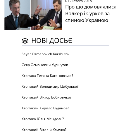
01 Лютого 2018
Про що домовлялися
Волкер і Сурков за
спиною Україною
НОВІ ДОСЬЄ
Seyar Osmanovich Kurshutov
Сєяр Османович Куршутов
Хто така Тетяна Кагановська?
Хто такий Володимир Цибулько?
Хто такий Віктор Бобиренко?
Хто такий Кирило Буданов?
Хто така Юлія Мендель?
Хто такий Віталій Кличко?