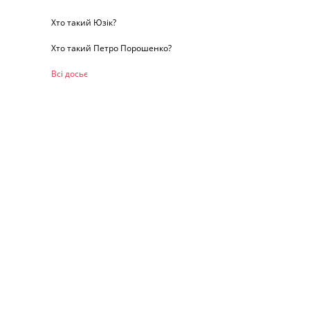
Хто такий Юзік?
Хто такий Петро Порошенко?
Всі досьє