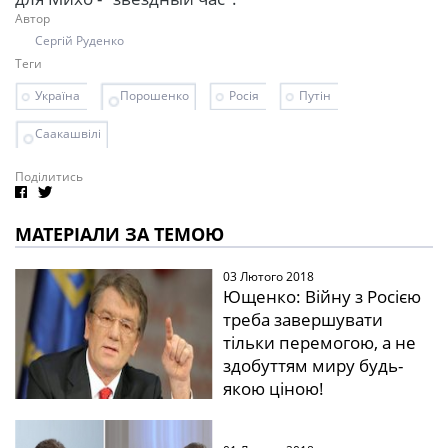
Автор
Сергій Руденко
Теги
Україна
Порошенко
Росія
Путін
Саакашвілі
Поділитись
МАТЕРІАЛИ ЗА ТЕМОЮ
03 Лютого 2018
Ющенко: Війну з Росією
треба завершувати
тільки перемогою, а не
здобуттям миру будь-
якою ціною!