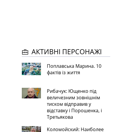
АКТИВНІ ПЕРСОНАЖІ
Поплавська Марина. 10
фактів із життя
Рибачук: Ющенко під
величезним зовнішнім
тиском відправив у
відставку і Порошенка, і
Третьякова
Коломойский: Наиболее