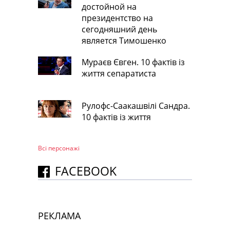
достойной на
президентство на
сегодняшний день
является Тимошенко
Мураєв Євген. 10 фактів із
життя сепаратиста
Рулофс-Саакашвілі Сандра.
10 фактів із життя
Всі персонажi
FACEBOOK
РЕКЛАМА