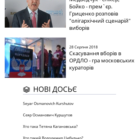
Бойко - прем`єр.
Гриценко розповів
"олігархічний сценарій"
виборів
28 Серпня 2018
Скасування вборів в
ОРДЛО - гра московських
кураторів
НОВІ ДОСЬЄ
Seyar Osmanovich Kurshutov
Сєяр Османович Куршутов
Хто така Тетяна Кагановська?
Хто такий Володимир Цибулько?