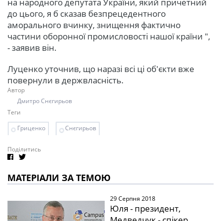
на народного депутата України, який причетний
до цього, я б сказав безпрецедентного
аморального вчинку, знищення фактично
частини оборонної промисловості нашої країни ",
- заявив він.
Луценко уточнив, що наразі всі ці об'єкти вже
повернули в держвласність.
Автор
Дмитро Снєгирьов
Теги
Гриценко
Снєгирьов
Поділитись
МАТЕРІАЛИ ЗА ТЕМОЮ
29 Серпня 2018
Юля - президент,
Медведчук - спікер,