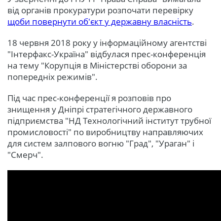
від органів прокуратури розпочати перевірку
щоби повернути об'єкт у державну власність
.
18 червня 2018 року у інформаційному агентстві
"Інтерфакс-Україна" відбулася прес-конференція
на тему "Корупція в Міністерстві оборони за
попередніх режимів".
Під час прес-конференції я розповів про
знищення у Дніпрі стратегічного державного
підприємства "НД Технологічний інститут трубної
промисловості" по виробництву направляючих
для систем залпового вогню "Град", "Ураган" і
"Смерч".