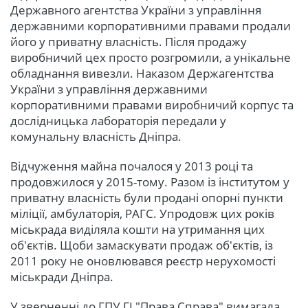
Державного агентства України з управління
державними корпоративними правами продали
його у приватну власність. Після продажу
виробничий цех просто розгромили, а унікальне
обладнання вивезли. Наказом Держагентства
України з управління державними
корпоративними правами виробничий корпус та
дослідницька лабораторія передали у
комунальну власність Дніпра.
Відчуження майна почалося у 2013 році та
продовжилося у 2015-тому. Разом із інститутом у
приватну власність були продані опорні пункти
міліції, амбулаторія, РАГС. Упродовж цих років
міськрада виділяла кошти на утримання цих
об'єктів. Щоби замаскувати продаж об'єктів, із
2011 року не оновлювався реєстр нерухомості
міськради Дніпра.
У зверненні до ГПУ ГІ "Права Справа" вимагала