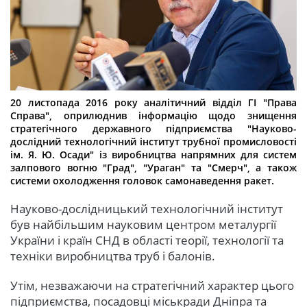
20 листопада 2016 року аналітичний відділ ГІ "Права
Справа", оприлюднив інформацію щодо знищення
стратегічного державного підприємства "Науково-
дослідний технологічний інститут трубної промисловості
ім. Я. Ю. Осади" із виробництва напрямних для систем
залпового вогню "Град", "Ураган" та "Смерч", а також
системи охолодження головок самонаведення ракет.
Науково-дослідницький технологічний інститут
був найбільшим науковим центром металургії
України і країн СНД в області теорії, технології та
техніки виробництва труб і балонів.
Утім, незважаючи на стратегічний характер цього
підприємства, посадовці міськради Дніпра та