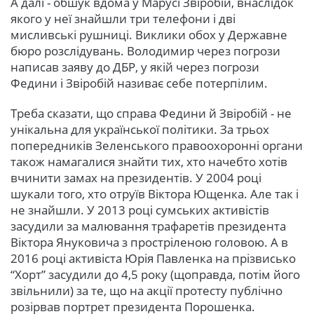
А далі - обшук вдома у Марусі Звіробій, внаслідок
якого у неї знайшли три телефони і дві
мисливські рушниці. Виклики обох у Державне
бюро розслідувань. Володимир через погрози
написав заяву до ДБР, у якій через погрози
Федини і Звіробій називає себе потерпілим.
Треба сказати, що справа Федини й Звіробій - не
унікальна для української політики. За трьох
попередників Зеленського правоохоронні органи
також намагалися знайти тих, хто начебто хотів
вчинити замах на президентів. У 2004 році
шукали того, хто отруїв Віктора Ющенка. Але так і
не знайшли. У 2013 році сумських активістів
засудили за малювання трафаретів президента
Віктора Януковича з простріленою головою. А в
2016 році активіста Юрія Павленка на прізвисько
“Хорт” засудили до 4,5 року (щоправда, потім його
звільнили) за те, що на акції протесту публічно
розірвав портрет президента Порошенка.