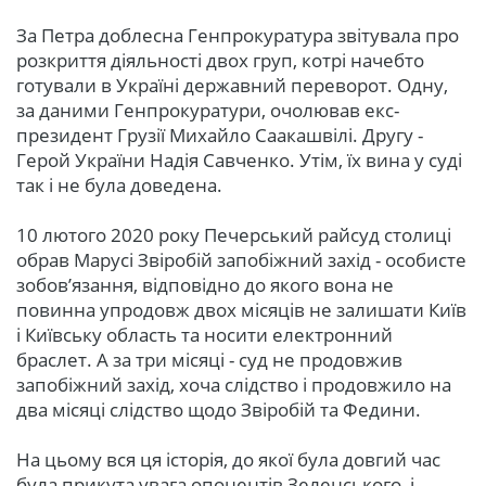
За Петра доблесна Генпрокуратура звітувала про
розкриття діяльності двох груп, котрі начебто
готували в Україні державний переворот. Одну,
за даними Генпрокуратури, очолював екс-
президент Грузії Михайло Саакашвілі. Другу -
Герой України Надія Савченко. Утім, їх вина у суді
так і не була доведена.
10 лютого 2020 року Печерський райсуд столиці
обрав Марусі Звіробій запобіжний захід - особисте
зобов’язання, відповідно до якого вона не
повинна упродовж двох місяців не залишати Київ
і Київську область та носити електронний
браслет. А за три місяці - суд не продовжив
запобіжний захід, хоча слідство і продовжило на
два місяці слідство щодо Звіробій та Федини.
На цьому вся ця історія, до якої була довгий час
була прикута увага опонентів Зеленського, і