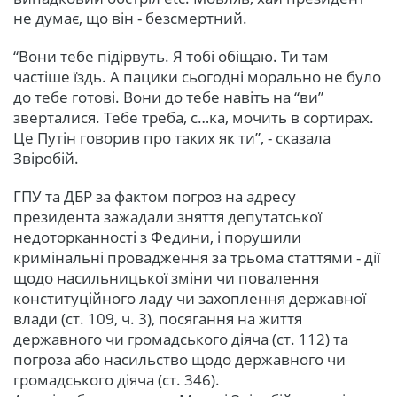
не думає, що він - безсмертний.
“Вони тебе підірвуть. Я тобі обіщаю. Ти там
частіше їздь. А пацики сьогодні морально не було
до тебе готові. Вони до тебе навіть на “ви”
зверталися. Тебе треба, с…ка, мочить в сортирах.
Це Путін говорив про таких як ти”, - сказала
Звіробій.
ГПУ та ДБР за фактом погроз на адресу
президента зажадали зняття депутатської
недоторканності з Федини, і порушили
кримінальні провадження за трьома статтями - дії
щодо насильницької зміни чи повалення
конституційного ладу чи захоплення державної
влади (ст. 109, ч. 3), посягання на життя
державного чи громадського діяча (ст. 112) та
погроза або насильство щодо державного чи
громадського діяча (ст. 346).