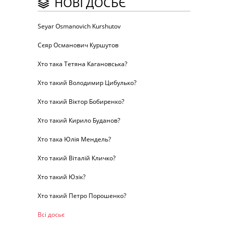
НОВІ ДОСЬЄ
Seyar Osmanovich Kurshutov
Сєяр Османович Куршутов
Хто така Тетяна Кагановська?
Хто такий Володимир Цибулько?
Хто такий Віктор Бобиренко?
Хто такий Кирило Буданов?
Хто така Юлія Мендель?
Хто такий Віталій Кличко?
Хто такий Юзік?
Хто такий Петро Порошенко?
Всі досьє