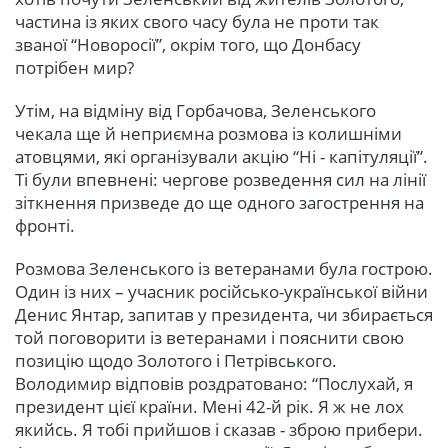
частина із яких свого часу була не проти так
званої “Новоросії”, окрім того, що Донбасу
потрібен мир?
Утім, на відміну від Горбачова, Зеленського
чекала ще й неприємна розмова із колишніми
атовцями, які організували акцію “Ні - капітуляції”.
Ті були впевнені: чергове розведення сил на лінії
зіткнення призведе до ще одного загострення на
фронті.
Розмова Зеленського із ветеранами була гострою.
Один із них – учасник російсько-української війни
Денис Янтар, запитав у президента, чи збирається
той поговорити із ветеранами і пояснити свою
позицію щодо Золотого і Петрівського.
Володимир відповів роздратовано: “Послухай, я
президент цієї країни. Мені 42-й рік. Я ж не лох
якийсь. Я тобі прийшов і сказав - зброю прибери.