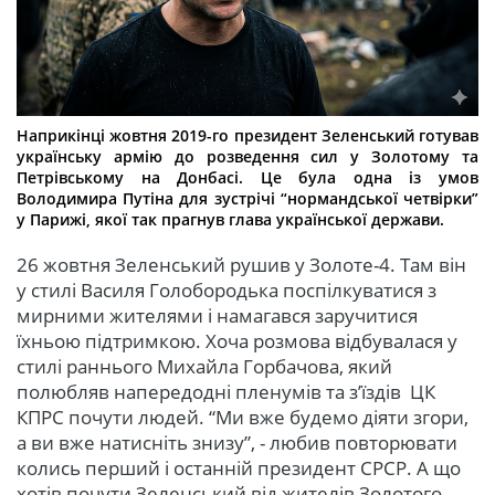
Наприкінці жовтня 2019-го президент Зеленський готував
українську армію до розведення сил у Золотому та
Петрівському на Донбасі. Це була одна із умов
Володимира Путіна для зустрічі “нормандської четвірки”
у Парижі, якої так прагнув глава української держави.
26 жовтня Зеленський рушив у Золоте-4. Там він
у стилі Василя Голобородька поспілкуватися з
мирними жителями і намагався заручитися
їхньою підтримкою. Хоча розмова відбувалася у
стилі раннього Михайла Горбачова, який
полюбляв напередодні пленумів та з’їздів ЦК
КПРС почути людей. “Ми вже будемо діяти згори,
а ви вже натисніть знизу”, - любив повторювати
колись перший і останній президент СРСР. А що
хотів почути Зеленський від жителів Золотого,