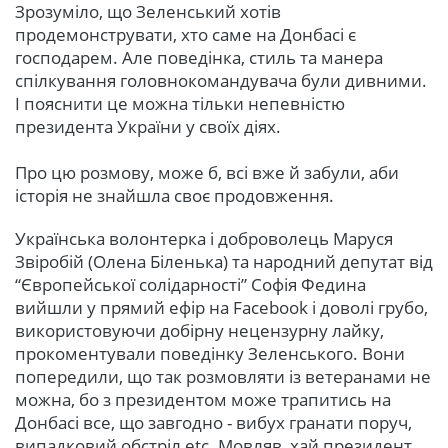
Зрозуміло, що Зеленський хотів
продемонструвати, хто саме на Донбасі є
господарем. Але поведінка, стиль та манера
спілкування головнокомандувача були дивними.
І пояснити це можна тільки непевністю
президента України у своїх діях.
Про цю розмову, може б, всі вже й забули, аби
історія не знайшла своє продовження.
Українська волонтерка і доброволець Маруся
Звіробій (Олена Біленька) та народний депутат від
“Європейської солідарності” Софія Федина
вийшли у прямий ефір на Facebook і доволі грубо,
використовуючи добірну нецензурну лайку,
прокоментували поведінку Зеленського. Вони
попередили, що так розмовляти із ветеранами не
можна, бо з президентом може трапитись на
Донбасі все, що завгодно - вибух гранати поруч,
випадковий обстріл etc. Мовляв, хай президент