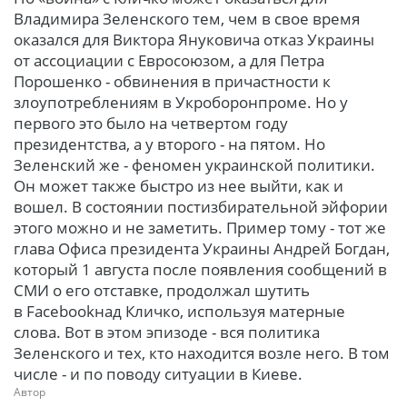
Владимира Зеленского тем, чем в свое время
оказался для Виктора Януковича отказ Украины
от ассоциации с Евросоюзом, а для Петра
Порошенко - обвинения в причастности к
злоупотреблениям в Укроборонпроме. Но у
первого это было на четвертом году
президентства, а у второго - на пятом. Но
Зеленский же - феномен украинской политики.
Он может также быстро из нее выйти, как и
вошел. В состоянии постизбирательной эйфории
этого можно и не заметить. Пример тому - тот же
глава Офиса президента Украины Андрей Богдан,
который 1 августа после появления сообщений в
СМИ о его отставке, продолжал шутить
в Facebookнад Кличко, используя матерные
слова. Вот в этом эпизоде - вся политика
Зеленского и тех, кто находится возле него. В том
числе - и по поводу ситуации в Киеве.
Автор