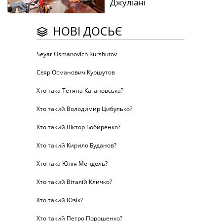
Джуліані
НОВІ ДОСЬЄ
Seyar Osmanovich Kurshutov
Сєяр Османович Куршутов
Хто така Тетяна Кагановська?
Хто такий Володимир Цибулько?
Хто такий Віктор Бобиренко?
Хто такий Кирило Буданов?
Хто така Юлія Мендель?
Хто такий Віталій Кличко?
Хто такий Юзік?
Хто такий Петро Порошенко?