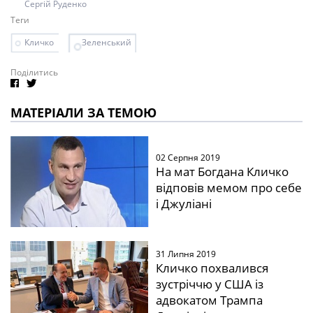
Сергій Руденко
Теги
Кличко
Зеленський
Поділитись
МАТЕРІАЛИ ЗА ТЕМОЮ
02 Серпня 2019
На мат Богдана Кличко
відповів мемом про себе
і Джуліані
31 Липня 2019
Кличко похвалився
зустріччю у США із
адвокатом Трампа