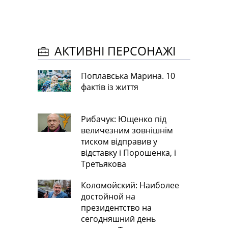
АКТИВНІ ПЕРСОНАЖІ
Поплавська Марина. 10
фактів із життя
Рибачук: Ющенко під
величезним зовнішнім
тиском відправив у
відставку і Порошенка, і
Третьякова
Коломойский: Наиболее
достойной на
президентство на
сегодняшний день