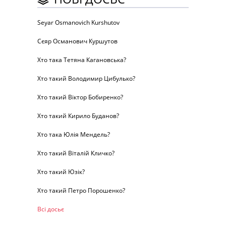
Seyar Osmanovich Kurshutov
Сєяр Османович Куршутов
Хто така Тетяна Кагановська?
Хто такий Володимир Цибулько?
Хто такий Віктор Бобиренко?
Хто такий Кирило Буданов?
Хто така Юлія Мендель?
Хто такий Віталій Кличко?
Хто такий Юзік?
Хто такий Петро Порошенко?
Всі досьє