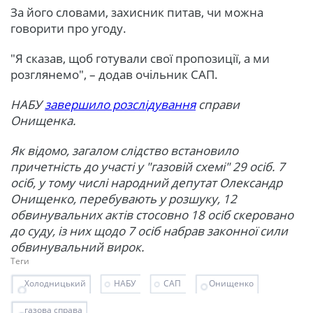
За його словами, захисник питав, чи можна
говорити про угоду.
"Я сказав, щоб готували свої пропозиції, а ми
розглянемо", – додав очільник САП.
НАБУ
завершило розслідування
справи
Онищенка.
Як відомо, загалом слідство встановило
причетність до участі у "газовій схемі" 29 осіб. 7
осіб, у тому числі народний депутат Олександр
Онищенко, перебувають у розшуку, 12
обвинувальних актів стосовно 18 осіб скеровано
до суду, із них щодо 7 осіб набрав законної сили
обвинувальний вирок.
Теги
Холодницький
НАБУ
САП
Онищенко
газова справа