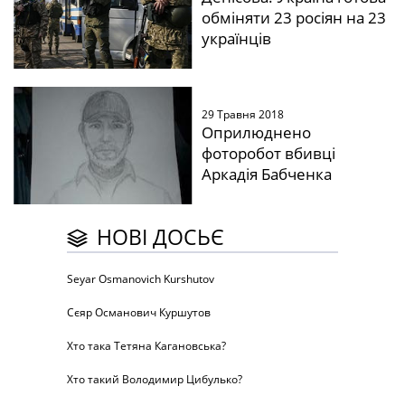
обміняти 23 росіян на 23
українців
29 Травня 2018
Оприлюднено
фоторобот вбивці
Аркадія Бабченка
НОВІ ДОСЬЄ
Seyar Osmanovich Kurshutov
Сєяр Османович Куршутов
Хто така Тетяна Кагановська?
Хто такий Володимир Цибулько?