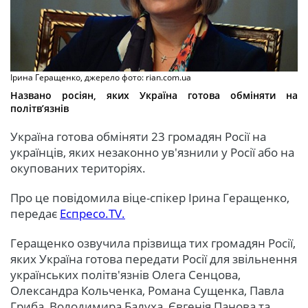
Ірина Геращенко, джерело фото: rian.com.ua
Названо росіян, яких Україна готова обміняти на
політв’язнів
Україна готова обміняти 23 громадян Росії на
українців, яких незаконно ув'язнили у Росії або на
окупованих територіях.
Про це повідомила віце-спікер Ірина Геращенко,
передає
Еспресо.TV.
Геращенко озвучила прізвища тих громадян Росії,
яких Україна готова передати Росії для звільнення
українських політв'язнів Олега Сенцова,
Олександра Кольченка, Романа Сущенка, Павла
Гриба, Володимира Балуха, Євгенія Панова та