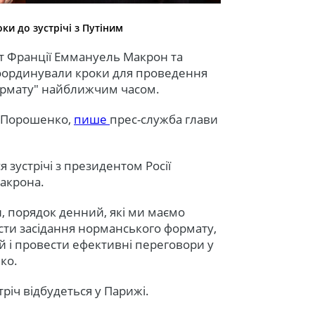
и до зустрічі з Путіним
 Франції Еммануель Макрон та
оординували кроки для проведення
формату" найближчим часом.
ив Порошенко,
пише
прес-служба глави
я зустрічі з президентом Росії
акрона.
и, порядок денний, які ми маємо
ти засідання норманського формату,
й і провести ефективні переговори у
ко.
тріч відбудеться у Парижі.