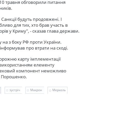
 10 травня обговорили питання
ників.
Санкції будуть продовжені. І
бливо для тих, хто брав участь в
рів у Криму", - сказав глава держави.
 на з боку РФ проти України.
нформував про втрати на сході.
орожню карту імплементації
з використанням елементу
пековий компонент неможливо
ав Порошенко.
зустріч
Макрон
Меркель