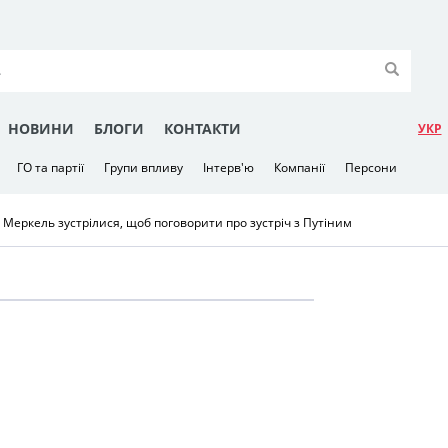
НОВИНИ
БЛОГИ
КОНТАКТИ
УКР
ГО та партії
Групи впливу
Інтерв'ю
Компанії
Персони
Меркель зустрілися, щоб поговорити про зустріч з Путіним