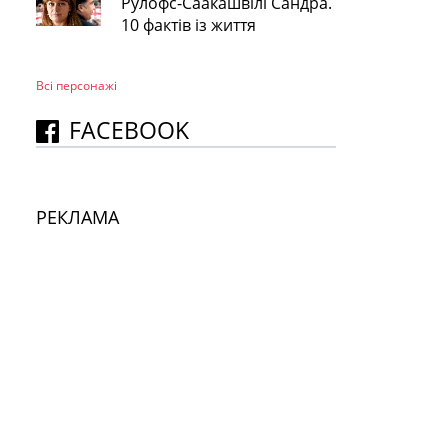
Рулофс-Саакашвілі Сандра.
10 фактів із життя
Всі персонажi
FACEBOOK
РЕКЛАМА