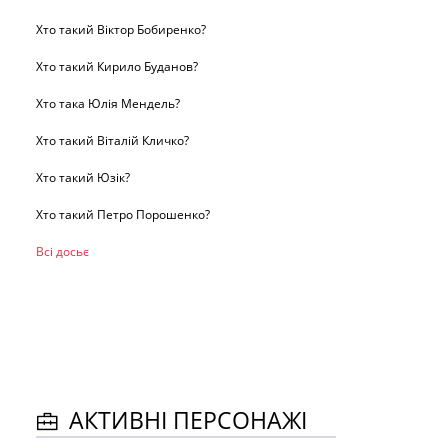
Хто такий Віктор Бобиренко?
Хто такий Кирило Буданов?
Хто така Юлія Мендель?
Хто такий Віталій Кличко?
Хто такий Юзік?
Хто такий Петро Порошенко?
Всі досьє
АКТИВНІ ПЕРСОНАЖІ