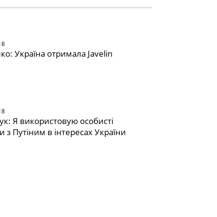
18
о: Україна отримала Javelin
18
к: Я використовую особисті
и з Путіним в інтересах України