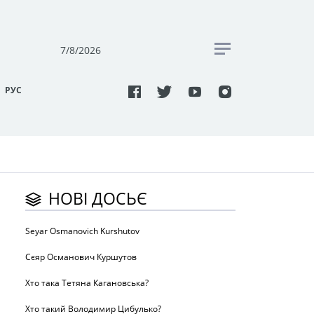
7/8/2026
РУC
НОВІ ДОСЬЄ
Seyar Osmanovich Kurshutov
Сєяр Османович Куршутов
Хто така Тетяна Кагановська?
Хто такий Володимир Цибулько?