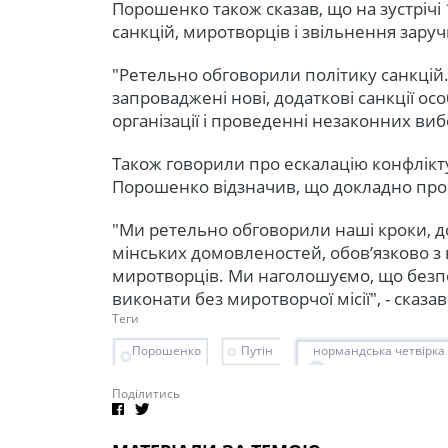
Порошенко також сказав, що на зустрічі
санкцій, миротворців і звільнення заруч
"Ретельно обговорили політику санкцій. 
запроваджені нові, додаткові санкції осо
організації і проведенні незаконних вибо
Також говорили про ескалацію конфлікту
Порошенко відзначив, що докладно проі
"Ми ретельно обговорили наші кроки, д
мінських домовленостей, обов’язково 
миротворців. Ми наголошуємо, що без
виконати без миротворчої місії", - сказ
Теги
Порошенко
Путін
нормандська четвірка
Поділитись