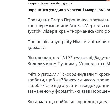
джерело фото: president.gov.ua
Порошенко узгодив з Меркель і Макроном крок
Президент Петро Порошенко, президент
канцлер Німеччини Ангела Меркель ск
зустрічі лідерів країн "нормандського 
Про це після зустрічі у Німеччині заяв
держави.
Він нагадав, що 18 і 23 травня відбудутьс
Володимиром Путіним у Меркель та в М
"Чітко узгодили і скоординували ті крок
зробити, щоб найближчим часом провес
…щоб якісно підготувати порядок денни
зазначеному форматі", - сказав Порошен
Він додав, що найбільш вірогідно, ця зус