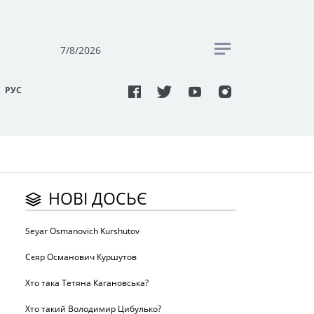
7/8/2026
РУC
НОВІ ДОСЬЄ
Seyar Osmanovich Kurshutov
Сєяр Османович Куршутов
Хто така Тетяна Кагановська?
Хто такий Володимир Цибулько?