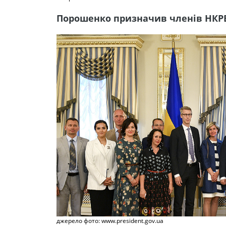
Порошенко призначив членів НКР
джерело фото: www.president.gov.ua