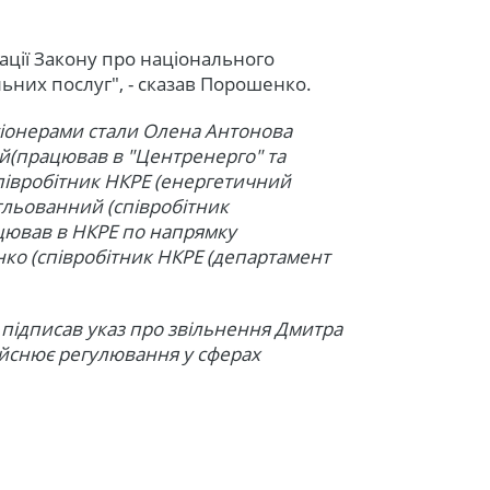
ції Закону про національного
льних послуг", - сказав Порошенко.
сіонерами стали Олена Антонова
ей(працював в "Центренерго" та
співробітник НКРЕ (енергетичний
гльованний (співробітник
цював в НКРЕ по напрямку
нко (співробітник НКРЕ (департамент
підписав указ про звільнення Дмитра
дійснює регулювання у сферах