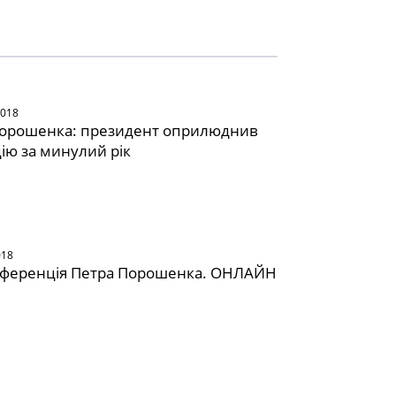
2018
Порошенка: президент оприлюднив
ію за минулий рік
018
нференція Петра Порошенка. ОНЛАЙН