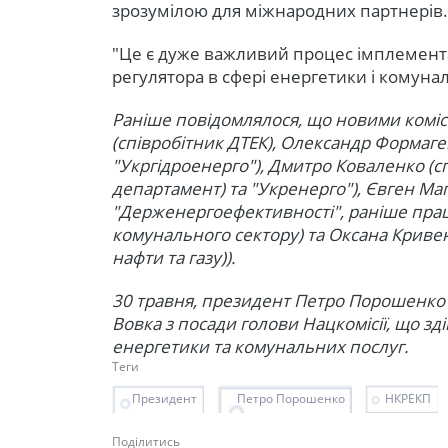
зрозумілою для міжнародних партнерів.
"Це є дуже важливий процес імплемента
регулятора в сфері енергетики і комуна
Раніше повідомлялося, що новими комі
(співробітник ДТЕК), Олександр Формаг
"Укргідроенерго"), Дмитро Коваленко (
департамент) та "Укренерго"), Євген Ма
"Держенергоефективності", раніше пра
комунального сектору) та Оксана Криве
нафти та газу)).
30 травня, президент Петро Порошенко 
Вовка з посади голови Нацкомісії, що з
енергетики та комунальних послуг.
Теги
Президент
Петро Порошенко
НКРЕКП
Поділитись