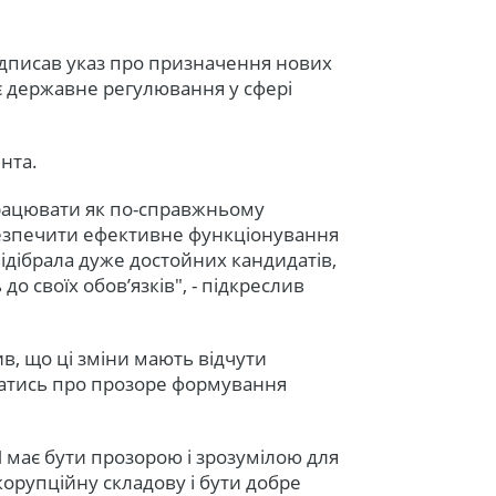
дписав указ про призначення нових
ює державне регулювання у сфері
нта.
працювати як по-справжньому
езпечити ефективне функціонування
відібрала дуже достойних кандидатів,
до своїх обов’язків", - підкреслив
в, що ці зміни мають відчути
ватись про прозоре формування
 має бути прозорою і зрозумілою для
орупційну складову і бути добре