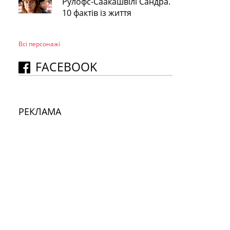
Рулофс-Саакашвілі Сандра.
10 фактів із життя
Всі персонажi
FACEBOOK
РЕКЛАМА