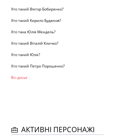
Хто такий Віктор Бобиренко?
Хто такий Кирило Буданов?
Хто така Юлія Мендель?
Хто такий Віталій Кличко?
Хто такий Юзік?
Хто такий Петро Порошенко?
Всі досьє
АКТИВНІ ПЕРСОНАЖІ