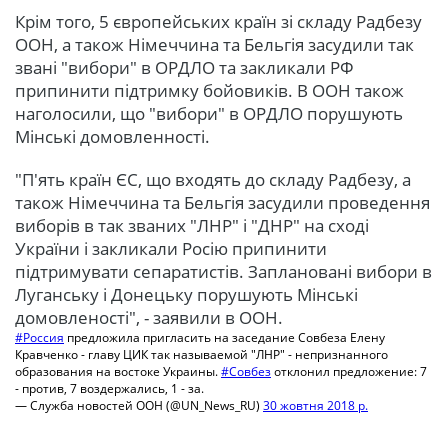
Крім того, 5 європейських країн зі складу Радбезу
ООН, а також Німеччина та Бельгія засудили так
звані "вибори" в ОРДЛО та закликали РФ
припинити підтримку бойовиків. В ООН також
наголосили, що "вибори" в ОРДЛО порушують
Мінські домовленності.
"П'ять країн ЄС, що входять до складу Радбезу, а
також Німеччина та Бельгія засудили проведення
виборів в так званих "ЛНР" і "ДНР" на сході
України і закликали Росію припинити
підтримувати сепаратистів. Заплановані вибори в
Луганську і Донецьку порушують Мінські
домовленості", - заявили в ООН.
#Россия
предложила пригласить на заседание Совбеза Елену
Кравченко - главу ЦИК так называемой "ЛНР" - непризнанного
образования на востоке Украины.
#Совбез
отклонил предложение: 7
- против, 7 воздержались, 1 - за.
— Служба новостей ООН (@UN_News_RU)
30 жовтня 2018 р.