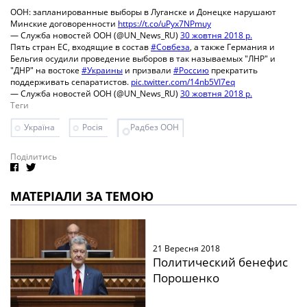
ООН: запланированные выборы в Луганске и Донецке нарушают
Минские договоренности
https://t.co/uPyx7NPmuy
— Служба новостей ООН (@UN_News_RU)
30 жовтня 2018 р.
Пять стран ЕС, входящие в состав
#Совбеза
, а также Германия и
Бельгия осудили проведение выборов в так называемых "ЛНР" и
"ДНР" на востоке
#Украины
и призвали
#Россию
прекратить
поддерживать сепаратистов.
pic.twitter.com/14nb5VI7eq
— Служба новостей ООН (@UN_News_RU)
30 жовтня 2018 р.
Теги
Україна
Росія
Радбез ООН
Поділитись
МАТЕРІАЛИ ЗА ТЕМОЮ
21 Вересня 2018
Политический бенефис
Порошенко