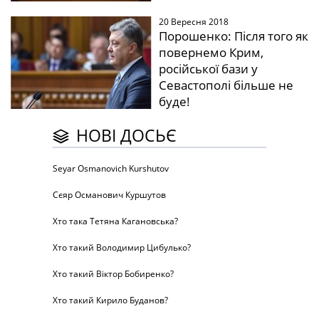
20 Вересня 2018
Порошенко: Після того як
повернемо Крим,
російської бази у
Севастополі більше не
буде!
НОВІ ДОСЬЄ
Seyar Osmanovich Kurshutov
Сєяр Османович Куршутов
Хто така Тетяна Кагановська?
Хто такий Володимир Цибулько?
Хто такий Віктор Бобиренко?
Хто такий Кирило Буданов?