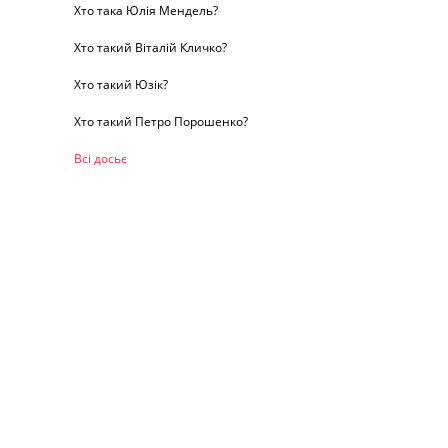
Хто така Юлія Мендель?
Хто такий Віталій Кличко?
Хто такий Юзік?
Хто такий Петро Порошенко?
Всі досьє