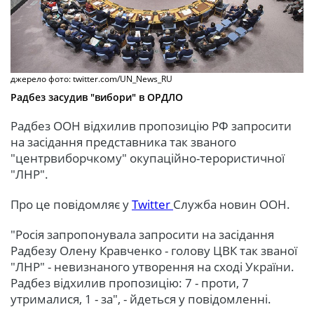
джерело фото: twitter.com/UN_News_RU
Радбез засудив "вибори" в ОРДЛО
Радбез ООН відхилив пропозицію РФ запросити
на засідання представника так званого
"центрвиборчкому" окупаційно-терористичної
"ЛНР".
Про це повідомляє у
Twitter
Служба новин ООН.
"Росія запропонувала запросити на засідання
Радбезу Олену Кравченко - голову ЦВК так званої
"ЛНР" - невизнаного утворення на сході України.
Радбез відхилив пропозицію: 7 - проти, 7
утрималися, 1 - за", - йдеться у повідомленні.