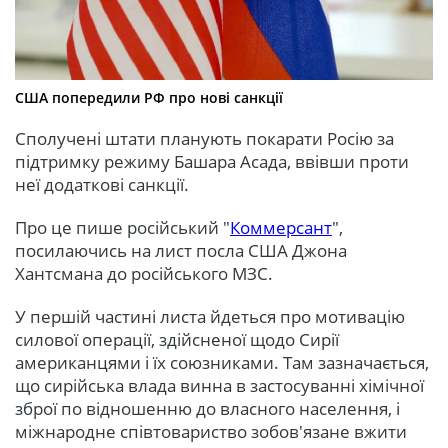
США попередили РФ про нові санкції
Сполучені штати планують покарати Росію за
підтримку режиму Башара Асада, ввівши проти
неї додаткові санкції.
Про це пише російський "
Коммерсант
",
посилаючись на лист посла США Джона
Хантсмана до російського МЗС.
У першій частині листа йдеться про мотивацію
силової операції, здійсненої щодо Сирії
американцями і їх союзниками. Там зазначається,
що сирійська влада винна в застосуванні хімічної
зброї по відношенню до власного населення, і
міжнародне співтовариство зобов'язане вжити