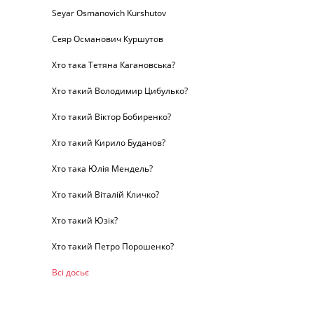
Seyar Osmanovich Kurshutov
Сєяр Османович Куршутов
Хто така Тетяна Кагановська?
Хто такий Володимир Цибулько?
Хто такий Віктор Бобиренко?
Хто такий Кирило Буданов?
Хто така Юлія Мендель?
Хто такий Віталій Кличко?
Хто такий Юзік?
Хто такий Петро Порошенко?
Всі досьє