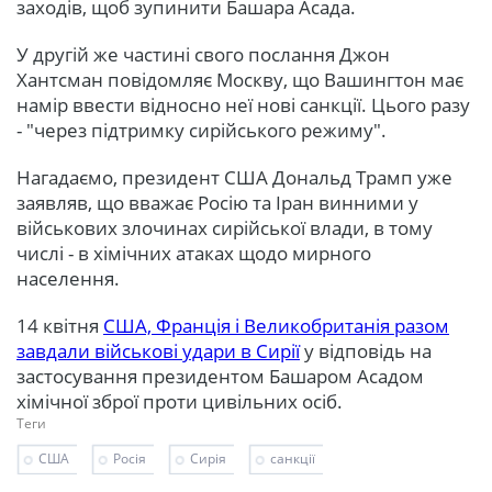
заходів, щоб зупинити Башара Асада.
У другій же частині свого послання Джон
Хантсман повідомляє Москву, що Вашингтон має
намір ввести відносно неї нові санкції. Цього разу
- "через підтримку сирійського режиму".
Нагадаємо, президент США Дональд Трамп уже
заявляв, що вважає Росію та Іран винними у
військових злочинах сирійської влади, в тому
числі - в хімічних атаках щодо мирного
населення.
14 квітня
США, Франція і Великобританія разом
завдали військові удари в Сирії
у відповідь на
застосування президентом Башаром Асадом
хімічної зброї проти цивільних осіб.
Теги
США
Росія
Сирія
санкції