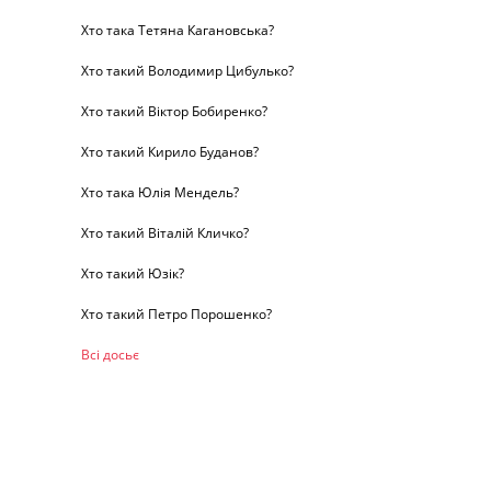
Хто така Тетяна Кагановська?
Хто такий Володимир Цибулько?
Хто такий Віктор Бобиренко?
Хто такий Кирило Буданов?
Хто така Юлія Мендель?
Хто такий Віталій Кличко?
Хто такий Юзік?
Хто такий Петро Порошенко?
Всі досьє