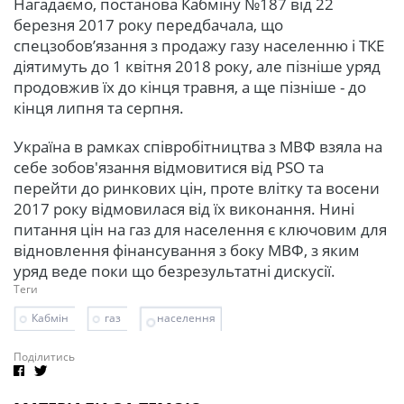
Нагадаємо, постанова Кабміну №187 від 22
березня 2017 року передбачала, що
спецзобов’язання з продажу газу населенню і ТКЕ
діятимуть до 1 квітня 2018 року, але пізніше уряд
продовжив їх до кінця травня, а ще пізніше - до
кінця липня та серпня.
Україна в рамках співробітництва з МВФ взяла на
себе зобов'язання відмовитися від PSO та
перейти до ринкових цін, проте влітку та восени
2017 року відмовилася від їх виконання. Нині
питання цін на газ для населення є ключовим для
відновлення фінансування з боку МВФ, з яким
уряд веде поки що безрезультатні дискусії.
Теги
Кабмін
газ
населення
Поділитись