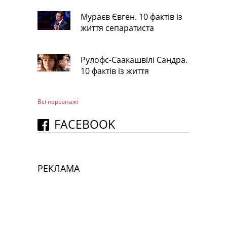
Мураєв Євген. 10 фактів із
життя сепаратиста
Рулофс-Саакашвілі Сандра.
10 фактів із життя
Всі персонажi
FACEBOOK
РЕКЛАМА