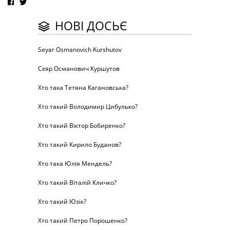
НОВІ ДОСЬЄ
Seyar Osmanovich Kurshutov
Сєяр Османович Куршутов
Хто така Тетяна Кагановська?
Хто такий Володимир Цибулько?
Хто такий Віктор Бобиренко?
Хто такий Кирило Буданов?
Хто така Юлія Мендель?
Хто такий Віталій Кличко?
Хто такий Юзік?
Хто такий Петро Порошенко?