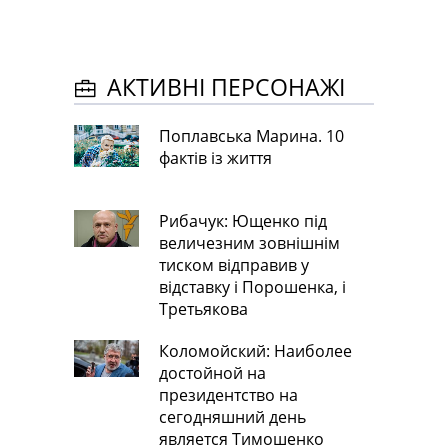
АКТИВНІ ПЕРСОНАЖІ
Поплавська Марина. 10
фактів із життя
Рибачук: Ющенко під
величезним зовнішнім
тиском відправив у
відставку і Порошенка, і
Третьякова
Коломойский: Наиболее
достойной на
президентство на
сегодняшний день
является Тимошенко