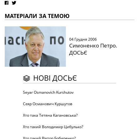
МАТЕРІАЛИ ЗА ТЕМОЮ
04 Грудня 2006
Симоненко Петро.
ДОСЬЄ
НОВІ ДОСЬЄ
Seyar Osmanovich Kurshutov
Сєяр Османович Куршутов
Хто така Тетяна Кагановська?
Хто такий Володимир Цибулько?
Хто такий Віктор Бобиренко?