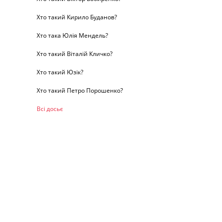
Хто такий Кирило Буданов?
Хто така Юлія Мендель?
Хто такий Віталій Кличко?
Хто такий Юзік?
Хто такий Петро Порошенко?
Всі досьє