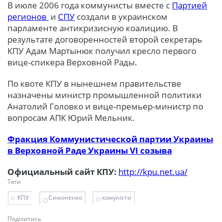
В июле 2006 года коммунисты вместе с
Партией
регионов
и
СПУ
создали в украинском
парламенте антикризисную коалицию. В
результате договоренностей второй секретарь
КПУ Адам Мартынюк получил кресло первого
вице-спикера Верховной Рады.
По квоте КПУ в нынешнем правительстве
назначены министр промышленной политики
Анатолий Головко и вице-премьер-министр по
вопросам АПК Юрий Мельник.
Фракция Коммунистической партии Украины
в Верховной Раде Украины VI созыва
Официальный сайт КПУ:
http://kpu.net.ua/
Теги
КПУ
Симоненко
комуністи
Поділитись