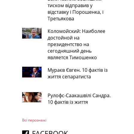
тиском відправив у
відставку і Порошенка, і
Третьякова
Коломойский: Наиболее
достойной на
президентство на
сегодняшний день
является Тимошенко
Мураєв Євген. 10 фактів із
життя сепаратиста
Рулофс-Саакашвілі Сандра.
10 фактів із життя
Всі персонажi
FACEBOOK