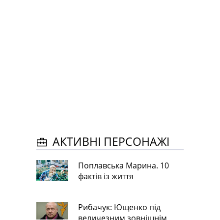
АКТИВНІ ПЕРСОНАЖІ
Поплавська Марина. 10
фактів із життя
Рибачук: Ющенко під
величезним зовнішнім