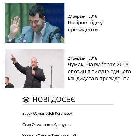
27 Березня 2018
Насіров піде у
президенти
24 Березня 2018
Чумак: На виборах-2019
опозиція висуне єдиного
кандидата в президенти
НОВІ ДОСЬЄ
Seyar Osmanovich Kurshutov
Сєяр Османович Куршутов
Хто така Тетяна Кагановська?