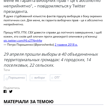
мене як гаранта виборчих прав – це є абсолютно
неприйнятно", – повідомляється у Twitter
президента.
Я дуже стурбований кількістю фактів підкупу виборців з боку окремих
політичних сил. Для мене, як гаранта виборчих прав - це є абсолютно
неприйнятно.
Прошу НПУ, ГПУ, СБУ довести справи до логічного завершення, і щоб
кожен, хто скоїв цей злочин проти демократії опинився у в'язниці
pic.twitter.com/HLy2TNmhfw
— Петро Порошенко (@poroshenko)
2 травня 2018 р.
29 апреля прошли выборы в 40 объединенных
территориальных громадах: 4 городских, 14
поселковых, 22 сельских.
Теги
Порошенко
вибори
ОТГ
Поділитись
МАТЕРІАЛИ ЗА ТЕМОЮ