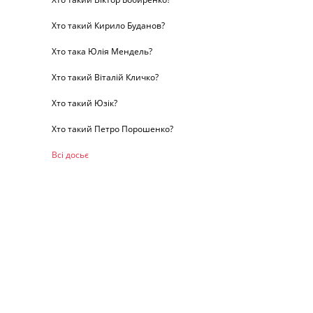
Хто такий Кирило Буданов?
Хто така Юлія Мендель?
Хто такий Віталій Кличко?
Хто такий Юзік?
Хто такий Петро Порошенко?
Всі досьє