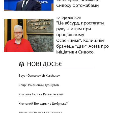
Сивоху фотожабами
12 Березня 2020
"Це абсурд, простягати
руку німцям при
працюючому
Освенцимі". Колишній
бранець "ДНР" Асєєв про
ініціативи Сивохо
НОВІ ДОСЬЄ
Seyar Osmanovich Kurshutov
Сєяр Османович Куршутов
Хто така Тетяна Кагановська?
Хто такий Володимир Цибулько?
Хто такий Віктор Бобиренко?