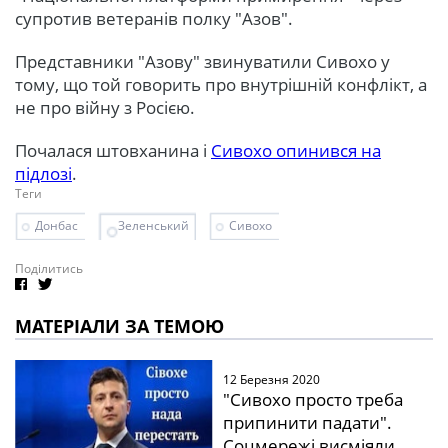
супротив ветеранів полку "Азов".
Представники "Азову" звинуватили Сивохо у
тому, що той говорить про внутрішній конфлікт, а
не про війну з Росією.
Почалася штовханина і
Сивохо опинився на
підлозі
.
Теги
Донбас
Зеленський
Сивохо
Поділитись
МАТЕРІАЛИ ЗА ТЕМОЮ
12 Березня 2020
"Сивохо просто треба
припинити падати".
Соцмережі висміяли