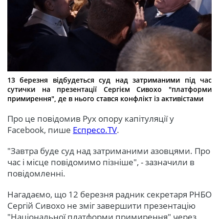
13 березня відбудеться суд над затриманими під час
сутички на презентації Сергієм Сивохо "платформи
примирення", де в нього стався конфлікт із активістами
Про це повідомив Рух опору капітуляції у
Facebook, пише
Еспресо.TV
.
"Завтра буде суд над затриманими азовцями. Про
час і місце повідомимо пізніше", - зазначили в
повідомленні.
Нагадаємо, що 12 березня радник секретаря РНБО
Сергій Сивохо не зміг завершити презентацію
"Національної платформи примирення" через